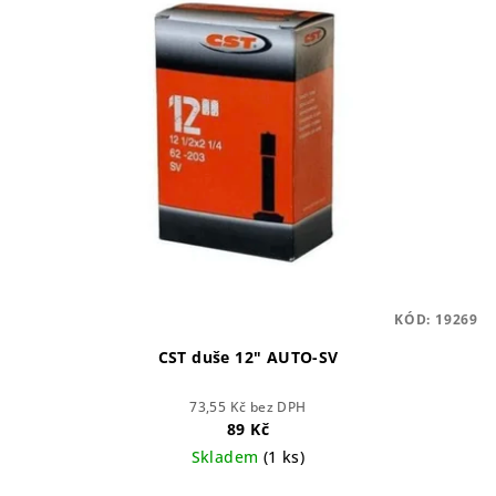
r
p
o
i
d
s
u
p
k
r
t
o
ů
d
u
k
t
KÓD:
19269
ů
CST duše 12" AUTO-SV
73,55 Kč bez DPH
89 Kč
Skladem
(1 ks)