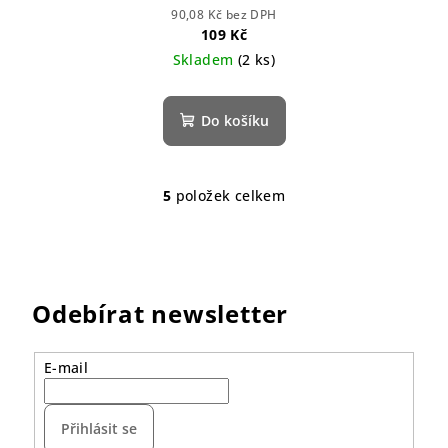
90,08 Kč bez DPH
109 Kč
Skladem
(2 ks)
Do košíku
5
položek celkem
O
v
l
á
d
Odebírat newsletter
a
c
í
E-mail
p
r
Přihlásit se
v