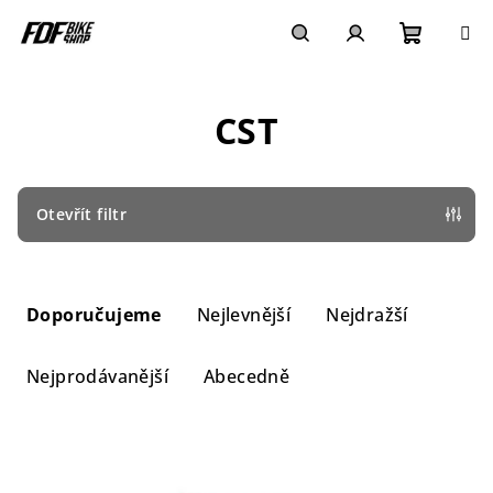
Přejít
na
obsah
Nákupn
Hledat
Přihlášení
CST
košík
Otevřít filtr
Ř
a
Doporučujeme
Nejlevnější
Nejdražší
z
e
Nejprodávanější
Abecedně
n
í
V
p
ý