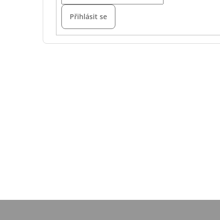
Přihlásit se
Z