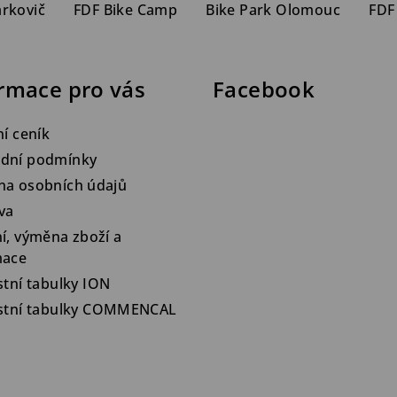
arkovič
FDF Bike Camp
Bike Park Olomouc
FDF
rmace pro vás
Facebook
ní ceník
dní podmínky
na osobních údajů
va
í, výměna zboží a
mace
stní tabulky ION
ostní tabulky COMMENCAL