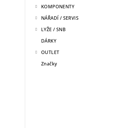
KOMPONENTY
n
n
NÁŘADÍ / SERVIS
í
LYŽE / SNB
p
DÁRKY
a
OUTLET
n
Značky
e
l