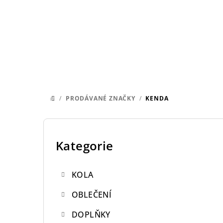
Přejít
na
obsah
/
PRODÁVANÉ ZNAČKY
/
KENDA
DOMŮ
P
o
Kategorie
Přeskočit
kategorie
s
KOLA
t
OBLEČENÍ
r
DOPLŇKY
a