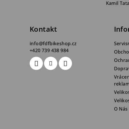
á
Kamil Tat
p
a
Kontakt
Info
t
info
@
fdfbikeshop.cz
Servis
í
+420 739 438 984
Obcho
Ochra
Dopra
Vrácen
rekla
Veliko
Velik
O Nás