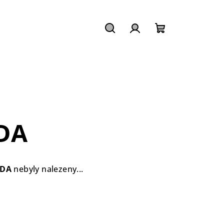
Hledat
Přihlášení
Nákupní
košík
DA
DA
nebyly nalezeny...