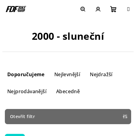
Přejít
na
obsah
Nákupn
Hledat
Přihlášení
2000 - sluneční
košík
Ř
a
Doporučujeme
Nejlevnější
Nejdražší
z
e
Nejprodávanější
Abecedně
n
í
p
Otevřít filtr
r
V
o