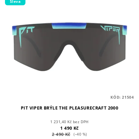
Sleva
ý
d
p
u
i
k
s
t
p
ů
r
o
d
u
k
t
KÓD:
21504
ů
PIT VIPER BRÝLE THE PLEASURECRAFT 2000
1 231,40 Kč bez DPH
1 490 Kč
2 490 Kč
(–40 %)