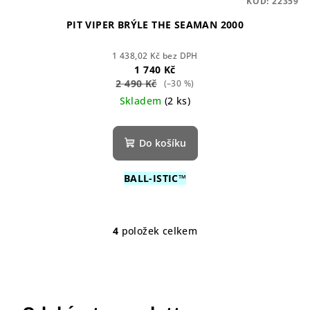
KÓD:
22359
PIT VIPER BRÝLE THE SEAMAN 2000
1 438,02 Kč bez DPH
1 740 Kč
2 490 Kč
(–30 %)
Skladem
(2 ks)
Do košíku
BALL-ISTIC™
4
položek celkem
O
v
l
á
d