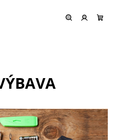
Hledat
Přihlášení
Nákupní
košík
VÝBAVA