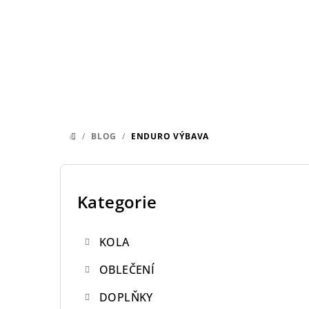
Přejít
na
obsah
/
BLOG
/
ENDURO VÝBAVA
DOMŮ
P
o
Kategorie
Přeskočit
kategorie
s
KOLA
t
OBLEČENÍ
r
DOPLŇKY
a