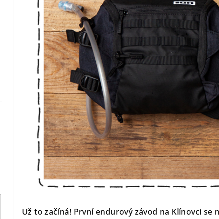
Už to začíná! První endurový závod na Klínovci se ne