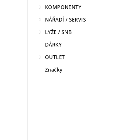
KOMPONENTY
n
n
NÁŘADÍ / SERVIS
í
LYŽE / SNB
p
DÁRKY
a
OUTLET
n
Značky
e
l