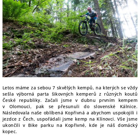
Letos máme za sebou 7 skvělých kempů, na kterých se vždy
sešla výborná parta šikovných kemperů z různých koutů
České republiky. Začali jsme v dubnu prvním kempem
v Olomouci, pak se přesunuli do slovenské Kálnice.
Následovala naše oblíbená Kopřivná a abychom uspokojili i
jezdce z Čech, uspořádali jsme kemp na Klínovci. Vše jsme
ukončili v Bike parku na Kopřivné, kde je náš domácký
kopec.