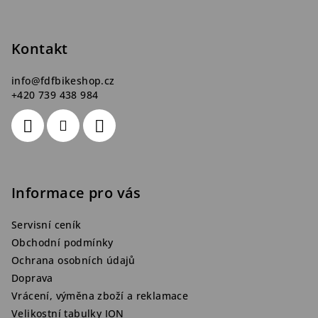
a
t
Kontakt
í
info
@
fdfbikeshop.cz
+420 739 438 984
Informace pro vás
Servisní ceník
Obchodní podmínky
Ochrana osobních údajů
Doprava
Vrácení, výměna zboží a reklamace
Velikostní tabulky ION