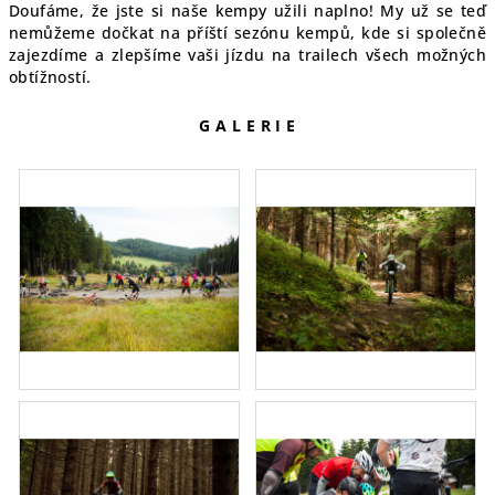
Doufáme, že jste si naše kempy užili naplno! My už se teď
nemůžeme dočkat na příští sezónu kempů, kde si společně
zajezdíme a zlepšíme vaši jízdu na trailech všech možných
obtížností.
G A L E R I E