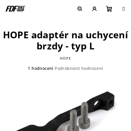
Přejít
na
obsah
Nákupn
Hledat
Přihlášení
HOPE adaptér na uchycení
košík
brzdy - typ L
HOPE
Průměrné
1 hodnocení
Podrobnosti hodnocení
hodnocení
produktu
je
5,0
z
5
hvězdiček.