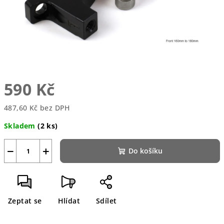
590 Kč
487,60 Kč bez DPH
Měrná
Skladem
(2 ks)
cena:
−
+
Do košíku
Zeptat se
Hlídat
Sdílet