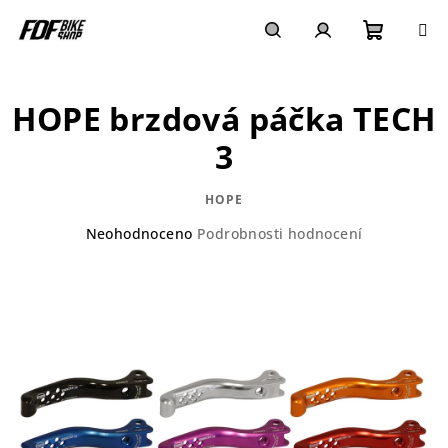
Přejít
na
obsah
Nákupn
Hledat
Přihlášení
HOPE brzdová páčka TECH
košík
3
HOPE
Průměrné
Neohodnoceno
Podrobnosti hodnocení
hodnocení
produktu
je
0,0
z
5
hvězdiček.