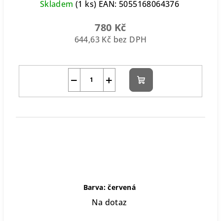
Skladem
(1 ks)
EAN:
5055168064376
780 Kč
644,63 Kč bez DPH
−
+
Do
košíku
Barva: červená
Na dotaz