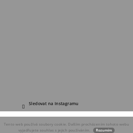
Sledovat na Instagramu
Copyright 2026
FDF Bike Shop
. Všechna práva vyhrazena.
Tento web používá soubory cookie. Dalším procházením tohoto webu
Vytvořil Shoptet
vyjadřujete souhlas s jejich používáním.
Rozumím