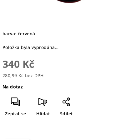
barva: červená
Položka byla vyprodána…
340 Kč
280,99 Kč bez DPH
Měrná
Na dotaz
cena:
Zeptat se
Hlídat
Sdílet