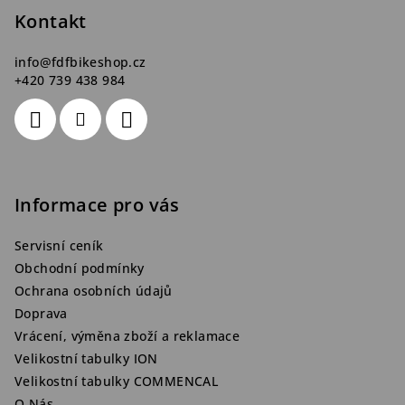
t
Kontakt
í
info
@
fdfbikeshop.cz
+420 739 438 984
Informace pro vás
Servisní ceník
Obchodní podmínky
Ochrana osobních údajů
Doprava
Vrácení, výměna zboží a reklamace
Velikostní tabulky ION
Velikostní tabulky COMMENCAL
O Nás