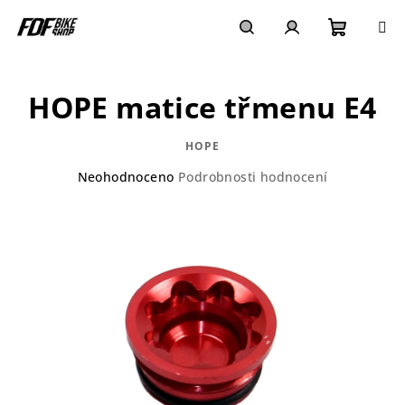
Přejít
na
obsah
Nákupn
Hledat
Přihlášení
HOPE matice třmenu E4
košík
HOPE
Průměrné
Neohodnoceno
Podrobnosti hodnocení
hodnocení
produktu
je
0,0
z
5
hvězdiček.