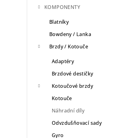
KOMPONENTY
n
n
Blatníky
í
Bowdeny / Lanka
p
Brzdy / Kotouče
a
Adaptéry
n
Brzdové destičky
e
Kotoučové brzdy
l
Kotouče
Náhradní díly
Odvzdušňovací sady
Gyro