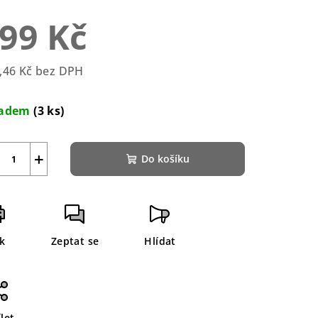
duktu
99 Kč
,46 Kč bez DPH
rná
zdiček.
a:
ladem
(3 ks)
+
Do košíku
sk
Zeptat se
Hlídat
let