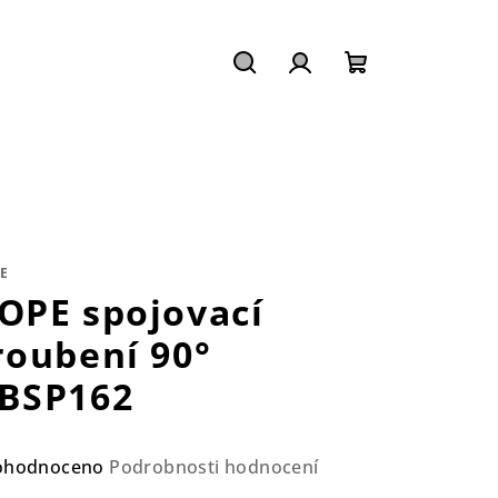
Hledat
Přihlášení
Nákupní
košík
E
OPE spojovací
roubení 90°
BSP162
ůměrné
ohodnoceno
Podrobnosti hodnocení
nocení