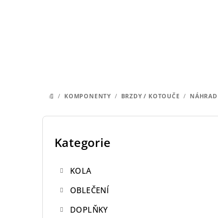
Přejít
na
obsah
/
KOMPONENTY
/
BRZDY / KOTOUČE
/
NÁHRADN
DOMŮ
P
o
Kategorie
Přeskočit
kategorie
s
KOLA
t
OBLEČENÍ
r
DOPLŇKY
a