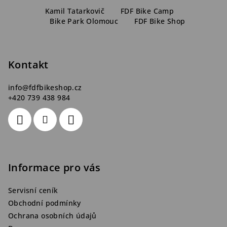
Z
á
Kamil Tatarkovič
FDF Bike Camp
Bike Park Olomouc
FDF Bike Shop
p
a
t
Kontakt
í
info
@
fdfbikeshop.cz
+420 739 438 984
Informace pro vás
Servisní ceník
Obchodní podmínky
Ochrana osobních údajů