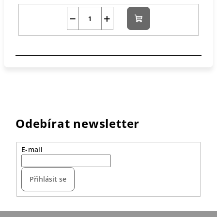
−
+
Do
košíku
Odebírat newsletter
E-mail
Přihlásit se