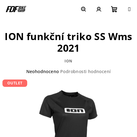
Přejít
na
obsah
Nákupn
Hledat
Přihlášení
ION funkční triko SS Wms
košík
2021
ION
Průměrné
Neohodnoceno
Podrobnosti hodnocení
hodnocení
OUTLET
produktu
je
0,0
z
5
hvězdiček.