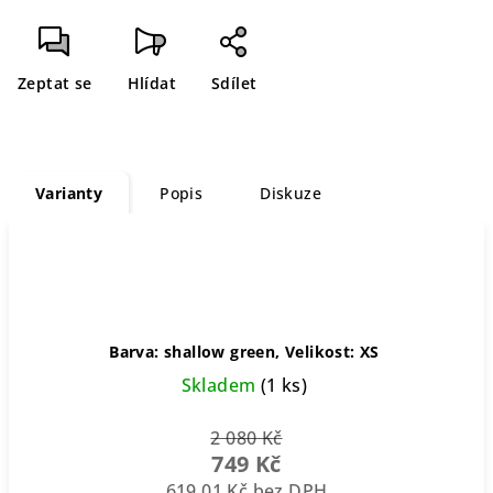
Měrná
cena:
Zeptat se
Hlídat
Sdílet
Varianty
Popis
Diskuze
Barva: shallow green, Velikost: XS
Skladem
(1 ks)
2 080 Kč
749 Kč
619,01 Kč bez DPH