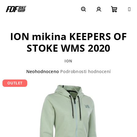
Přejít
na
obsah
Nákupn
Hledat
Přihlášení
ION mikina KEEPERS OF
košík
STOKE WMS 2020
ION
Průměrné
Neohodnoceno
Podrobnosti hodnocení
hodnocení
OUTLET
produktu
je
0,0
z
5
hvězdiček.