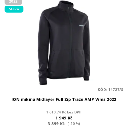
2022
ý
d
Sleva
p
u
i
k
s
t
p
ů
r
o
d
u
k
t
KÓD:
14727/S
ů
ION mikina Midlayer Full Zip Traze AMP Wms 2022
1 610,74 Kč bez DPH
1 949 Kč
3 899 Kč
(–50 %)