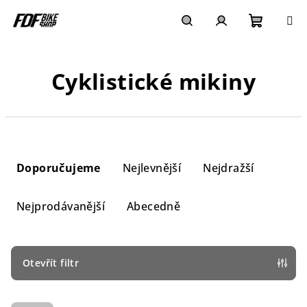
Přejít
na
obsah
Nákupn
Hledat
Přihlášení
Cyklistické mikiny
košík
Ř
a
Doporučujeme
Nejlevnější
Nejdražší
z
e
Nejprodávanější
Abecedně
n
í
p
Otevřít filtr
r
V
o