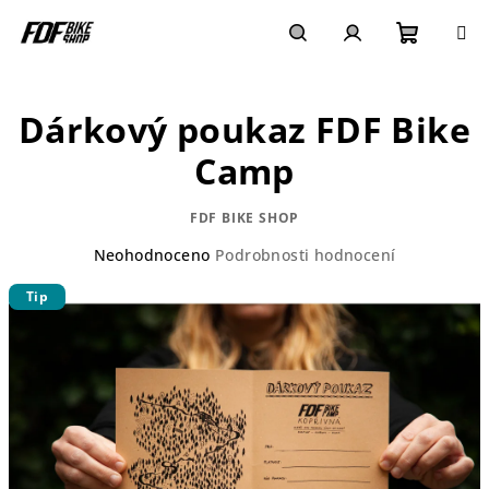
Přejít
na
obsah
Nákupn
Hledat
Přihlášení
Dárkový poukaz FDF Bike
košík
Camp
FDF BIKE SHOP
Průměrné
Neohodnoceno
Podrobnosti hodnocení
hodnocení
Tip
produktu
je
0,0
z
5
hvězdiček.