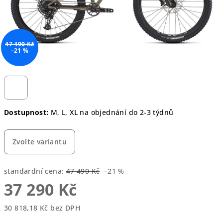
47 490 Kč
–21 %
Dostupnost:
M, L, XL na objednání do 2-3 týdnů
Zvolte variantu
standardní cena:
47 490 Kč
–21 %
37 290 Kč
30 818,18 Kč bez DPH
Měrná