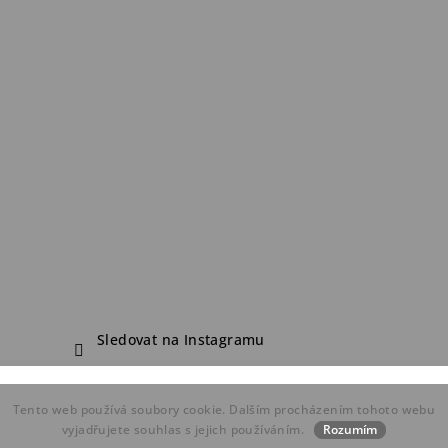
Sledovat na Instagramu
Copyright 2026
FDF Bike Shop
. Všechna práva vyhrazena.
Tento web používá soubory cookie. Dalším procházením tohoto webu
Vytvořil Shoptet
vyjadřujete souhlas s jejich používáním.
Rozumím