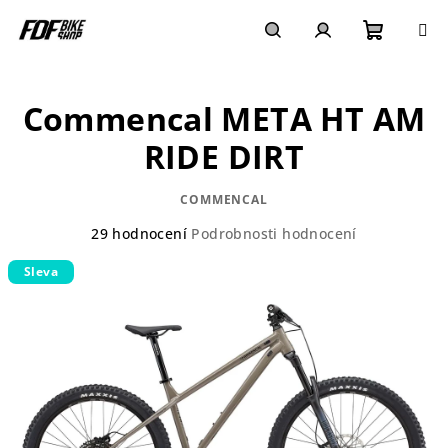
Přejít
na
obsah
Nákupn
Hledat
Přihlášení
Commencal META HT AM
košík
RIDE DIRT
COMMENCAL
Průměrné
29 hodnocení
Podrobnosti hodnocení
hodnocení
Sleva
produktu
je
4,1
z
5
hvězdiček.