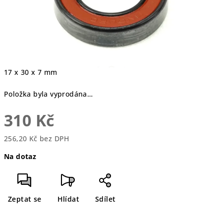
17 x 30 x 7 mm
Položka byla vyprodána…
310 Kč
256,20 Kč bez DPH
Měrná
Na dotaz
cena:
Zeptat se
Hlídat
Sdílet