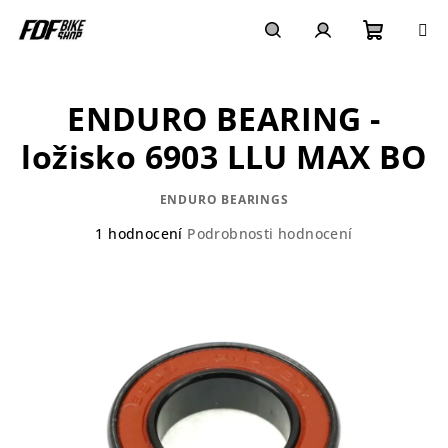
Přejít
na
obsah
Nákupn
Hledat
Přihlášení
ENDURO BEARING -
košík
ložisko 6903 LLU MAX BO
ENDURO BEARINGS
Průměrné
1 hodnocení
Podrobnosti hodnocení
hodnocení
produktu
je
5,0
z
5
hvězdiček.