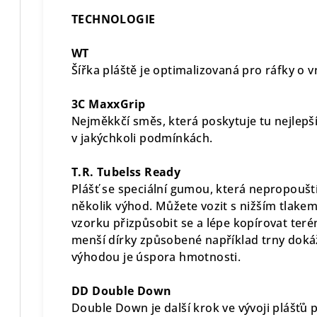
TECHNOLOGIE
WT
Šířka pláště je optimalizovaná pro ráfky o vn
3C MaxxGrip
Nejměkkčí směs, která poskytuje tu nejlepš
v jakýchkoli podmínkách.
T.R. Tubelss Ready
Plášť se speciální gumou, která nepropoušt
několik výhod. Můžete vozit s nižším tlake
vzorku přizpůsobit se a lépe kopírovat teré
menší dírky způsobené například trny dokáž
výhodou je úspora hmotnosti.
DD Double Down
Double Down je další krok ve vývoji plášťů