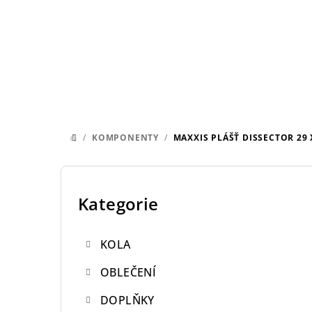
Přejít
na
obsah
/
KOMPONENTY
/
MAXXIS PLÁŠŤ DISSECTOR 29 
DOMŮ
P
o
Kategorie
Přeskočit
kategorie
s
KOLA
t
OBLEČENÍ
r
DOPLŇKY
a