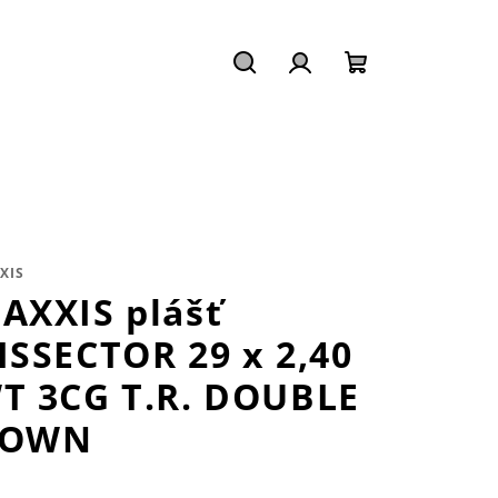
Hledat
Přihlášení
Nákupní
košík
XIS
AXXIS plášť
ISSECTOR 29 x 2,40
T 3CG T.R. DOUBLE
OWN