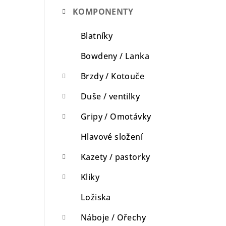
KOMPONENTY
n
n
Blatníky
í
Bowdeny / Lanka
p
Brzdy / Kotouče
a
Duše / ventilky
n
Gripy / Omotávky
e
Hlavové složení
l
Kazety / pastorky
Kliky
Ložiska
Náboje / Ořechy