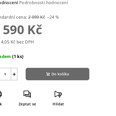
ůměrné
odnocení
Podrobnosti hodnocení
nocení
duktu
ndardní cena:
2 099 Kč
–24 %
 590 Kč
14,05 Kč bez DPH
zdiček.
rná
a:
ladem
(1 ks)
+
Do košíku
sk
Zeptat se
Hlídat