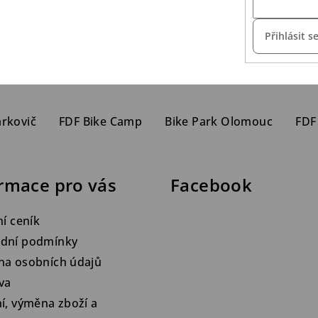
Přihlásit s
arkovič
FDF Bike Camp
Bike Park Olomouc
FDF
rmace pro vás
Facebook
ní ceník
dní podmínky
na osobních údajů
va
í, výměna zboží a