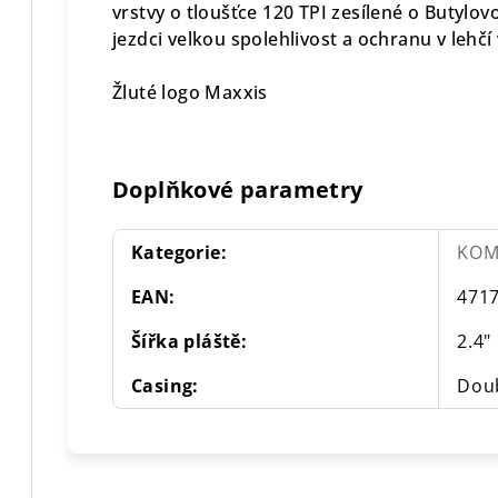
vrstvy o tloušťce 120 TPI zesílené o Butyl
jezdci velkou spolehlivost a ochranu v lehčí 
Žluté logo Maxxis
Doplňkové parametry
Kategorie
:
KOM
EAN
:
471
Šířka pláště
:
2.4"
Casing
:
Dou