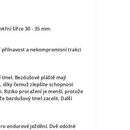
itřní šířce 30 - 35 mm.
í přilnavost a nekompromisní trakci
í tmel. Bezdušové pláště mají
m, díky čemuž zlepšíte schopnost
n. Riziko proražení je menší, protože
e bezdušový tmel zacelit. Další
 pro endurové ježdění. Dvě odolné