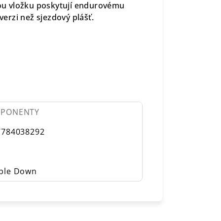
ovou vložku poskytují endurovému
verzi než sjezdový plášť.
PONENTY
7784038292
ble Down