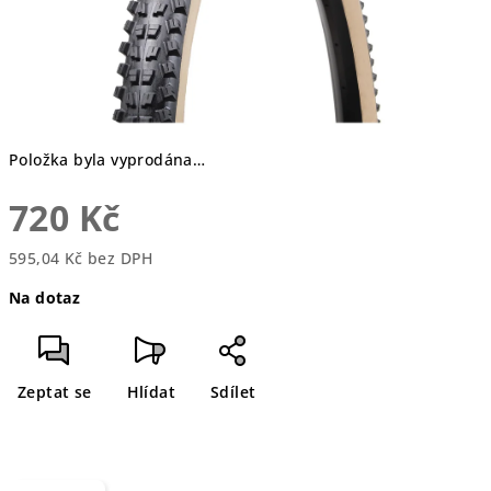
Položka byla vyprodána…
720 Kč
595,04 Kč bez DPH
Měrná
Na dotaz
cena:
Zeptat se
Hlídat
Sdílet