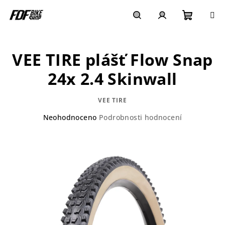
Přejít
na
obsah
Nákupn
Hledat
Přihlášení
VEE TIRE plášť Flow Snap
košík
24x 2.4 Skinwall
VEE TIRE
Průměrné
Neohodnoceno
Podrobnosti hodnocení
hodnocení
produktu
je
0,0
z
5
hvězdiček.