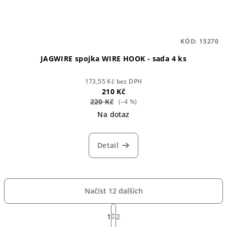
KÓD:
15270
JAGWIRE spojka WIRE HOOK - sada 4 ks
173,55 Kč bez DPH
210 Kč
220 Kč
(–4 %)
Na dotaz
Detail
Načíst 12 dalších
S
t
1
2
O