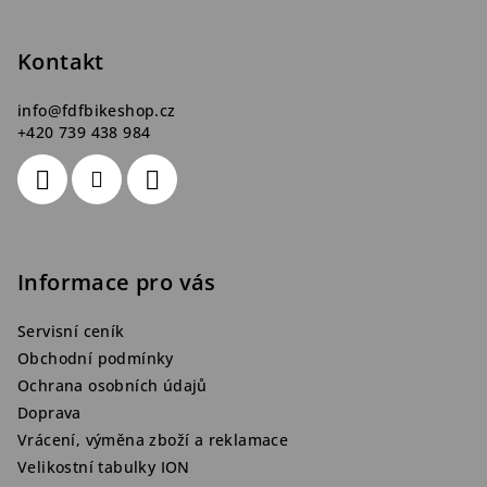
a
t
Kontakt
í
info
@
fdfbikeshop.cz
+420 739 438 984
Informace pro vás
Servisní ceník
Obchodní podmínky
Ochrana osobních údajů
Doprava
Vrácení, výměna zboží a reklamace
Velikostní tabulky ION