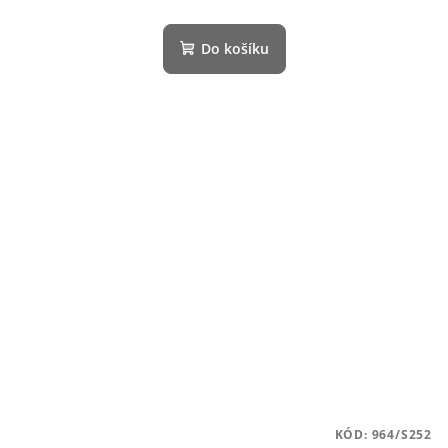
Do košíku
KÓD:
964/S252