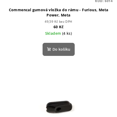
KÓD:
6014
ů
Commencal gumová vložka do rámu - Furious, Meta
Power, Meta
49,59 Kč bez DPH
60 Kč
Skladem
(4 ks)
Do košíku