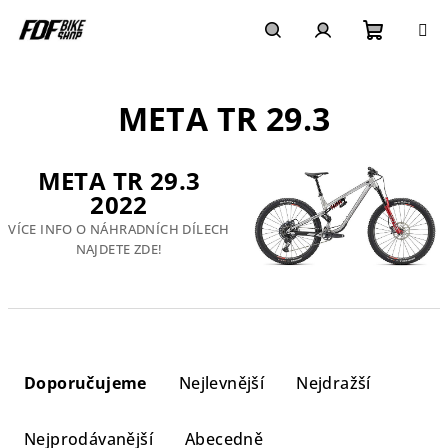
Přejít
na
obsah
Nákupn
Hledat
Přihlášení
META TR 29.3
košík
META TR 29.3
2022
VÍCE INFO O NÁHRADNÍCH DÍLECH
NAJDETE ZDE!
Ř
a
Doporučujeme
Nejlevnější
Nejdražší
z
e
Nejprodávanější
Abecedně