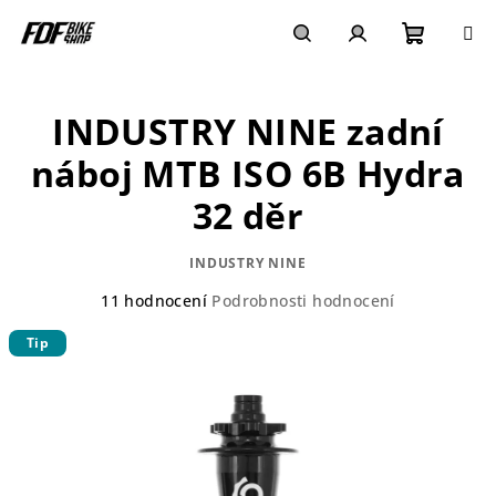
Přejít
na
obsah
Nákupn
Hledat
Přihlášení
INDUSTRY NINE zadní
košík
náboj MTB ISO 6B Hydra
32 děr
INDUSTRY NINE
Průměrné
11 hodnocení
Podrobnosti hodnocení
hodnocení
Tip
produktu
je
4,4
z
5
hvězdiček.