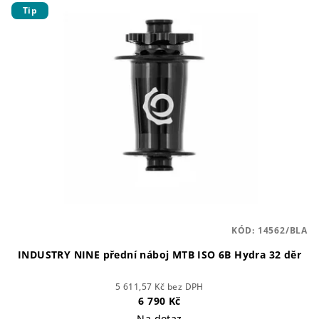
Tip
KÓD:
14562/BLA
INDUSTRY NINE přední náboj MTB ISO 6B Hydra 32 děr
5 611,57 Kč bez DPH
6 790 Kč
Na dotaz