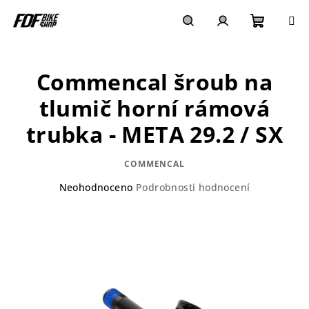
Přejít
na
obsah
Nákupn
Hledat
Přihlášení
Commencal šroub na
košík
tlumič horní rámová
trubka - META 29.2 / SX
COMMENCAL
Průměrné
Neohodnoceno
Podrobnosti hodnocení
hodnocení
produktu
je
0,0
z
5
hvězdiček.