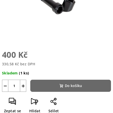
400 Kč
330,58 Kč bez DPH
Měrná
Skladem
(1 ks)
cena:
−
+
Do košíku
Zeptat se
Hlídat
Sdílet