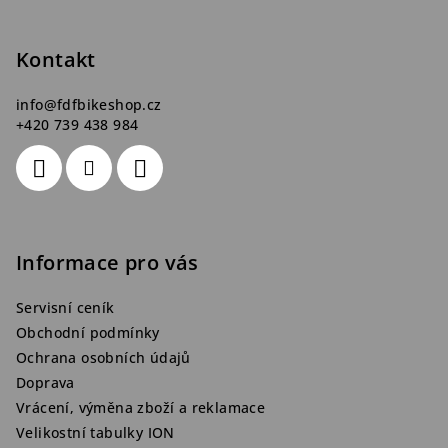
a
t
Kontakt
í
info
@
fdfbikeshop.cz
+420 739 438 984
Informace pro vás
Servisní ceník
Obchodní podmínky
Ochrana osobních údajů
Doprava
Vrácení, výměna zboží a reklamace
Velikostní tabulky ION