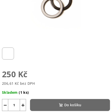
250 Kč
206,61 Kč bez DPH
Měrná
Skladem
(1 ks)
cena:
−
+
Do košíku