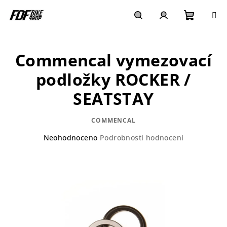
Přejít
na
obsah
Nákupn
Hledat
Přihlášení
Commencal vymezovací
košík
podložky ROCKER /
SEATSTAY
COMMENCAL
Průměrné
Neohodnoceno
Podrobnosti hodnocení
hodnocení
produktu
je
0,0
z
5
hvězdiček.