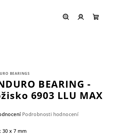
Hledat
Přihlášení
Nákupní
košík
URO BEARINGS
NDURO BEARING -
ožisko 6903 LLU MAX
ůměrné
odnocení
Podrobnosti hodnocení
nocení
duktu
x 30 x 7 mm