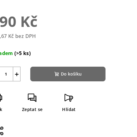
90 Kč
zdiček.
,67 Kč bez DPH
rná
a:
ladem
(>5 ks)
+
Do košíku
sk
Zeptat se
Hlídat