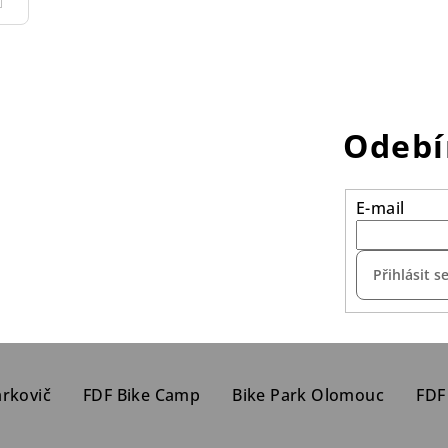
Odebí
E-mail
Přihlásit s
arkovič
FDF Bike Camp
Bike Park Olomouc
FDF