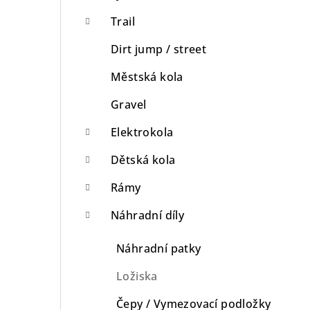
n
Trail
n
Dirt jump / street
í
Městská kola
p
Gravel
a
Elektrokola
n
Dětská kola
e
Rámy
l
Náhradní díly
Náhradní patky
Ložiska
Čepy / Vymezovací podložky