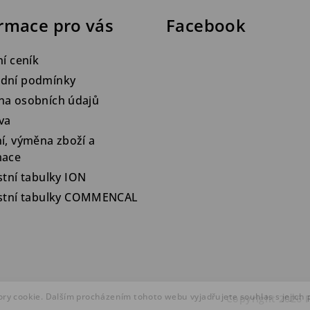
rmace pro vás
Facebook
ní ceník
dní podmínky
na osobních údajů
va
í, výměna zboží a
mace
stní tabulky ION
ostní tabulky COMMENCAL
ry cookie. Dalším procházením tohoto webu vyjadřujete souhlas s jejich
Copyright 2026