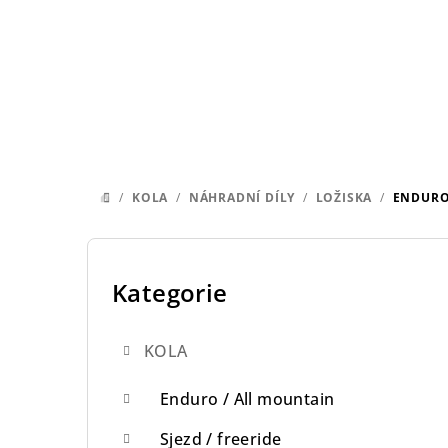
Přejít
na
obsah
/
KOLA
/
NÁHRADNÍ DÍLY
/
LOŽISKA
/
ENDURO 
DOMŮ
P
o
Kategorie
Přeskočit
kategorie
s
KOLA
t
r
Enduro / All mountain
a
Sjezd / freeride