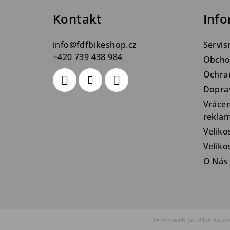
a
Kontakt
Info
t
info
@
fdfbikeshop.cz
Servis
í
+420 739 438 984
Obcho
Ochra
Dopra
Vrácen
rekla
Veliko
Velik
O Nás
Tento web používá soubo