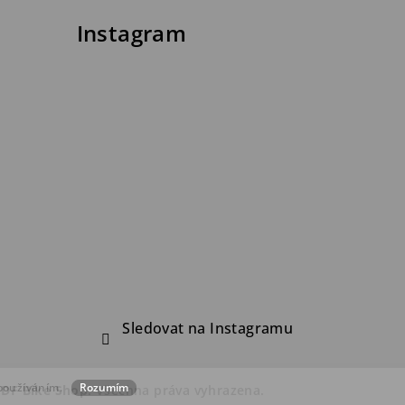
Instagram
Sledovat na Instagramu
 používáním.
Rozumím
FDF Bike Shop
. Všechna práva vyhrazena.