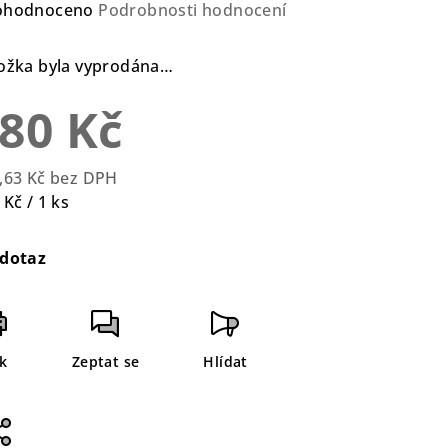
ůměrné
ohodnoceno
Podrobnosti hodnocení
nocení
duktu
ožka byla vyprodána…
80 Kč
zdiček.
,63 Kč bez DPH
rná
 Kč / 1 ks
a:
dotaz
sk
Zeptat se
Hlídat