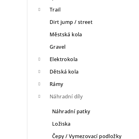
n
Trail
n
Dirt jump / street
í
Městská kola
p
Gravel
a
Elektrokola
n
Dětská kola
e
Rámy
l
Náhradní díly
Náhradní patky
Ložiska
Čepy / Vymezovací podložky