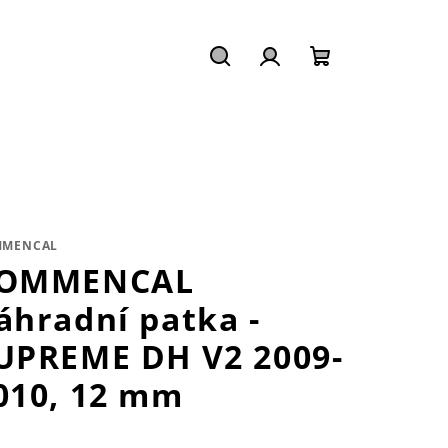
Hledat
Přihlášení
Nákupní
košík
MMENCAL
OMMENCAL
áhradní patka -
UPREME DH V2 2009-
010, 12 mm