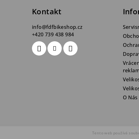
a
Kontakt
Info
t
info
@
fdfbikeshop.cz
Servis
í
+420 739 438 984
Obcho
Ochra
Dopra
Vrácen
rekla
Veliko
Velik
O Nás
Tento web používá soubo