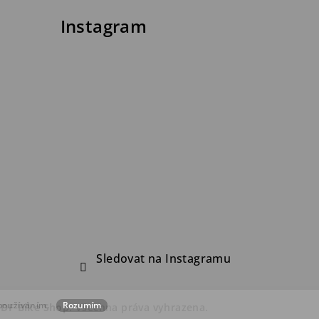
Instagram
Sledovat na Instagramu
 používáním.
Rozumím
FDF Bike Shop
. Všechna práva vyhrazena.