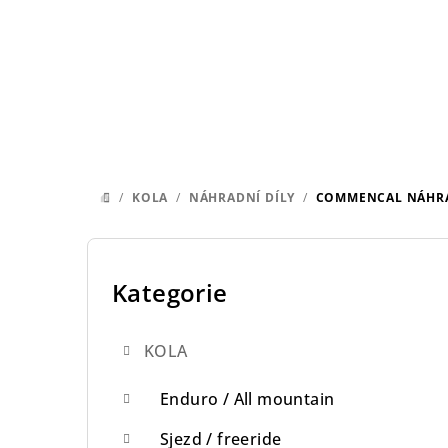
Přejít
na
obsah
/
KOLA
/
NÁHRADNÍ DÍLY
/
COMMENCAL NÁHRAD
DOMŮ
P
o
Kategorie
Přeskočit
kategorie
s
KOLA
t
r
Enduro / All mountain
a
Sjezd / freeride