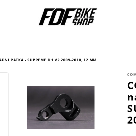
NÍ PATKA - SUPREME DH V2 2009-2010, 12 MM
CO
C
n
S
2