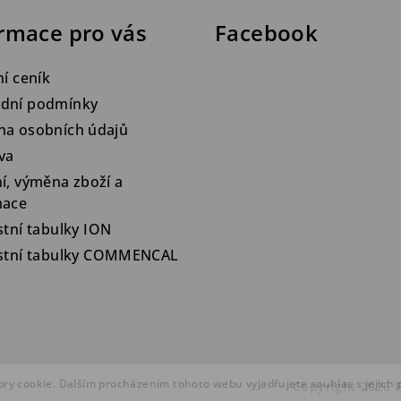
rmace pro vás
Facebook
ní ceník
dní podmínky
na osobních údajů
va
í, výměna zboží a
mace
stní tabulky ION
ostní tabulky COMMENCAL
ry cookie. Dalším procházením tohoto webu vyjadřujete souhlas s jejich
Copyright 2026