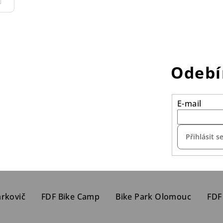
Odebí
E-mail
Přihlásit s
arkovič
FDF Bike Camp
Bike Park Olomouc
FDF