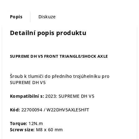
Popis
Diskuze
Detailní popis produktu
SUPREME DH V5 FRONT TRIANGLE/SHOCK AXLE
Šroub k tlumiči do předního trojúhelníku pro
SUPREME DH V5
Kompatibilní s:
2023: SUPREME DH V5
Kód:
22700094 /
W22DHV5AXLESHFT
Torque:
12N.m
Screw size:
M8 x 60 mm