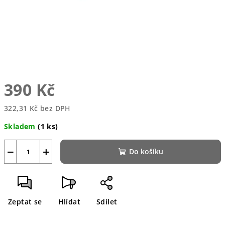
390 Kč
322,31 Kč bez DPH
Měrná
Skladem
(1 ks)
cena:
−
+
Do košíku
Zeptat se
Hlídat
Sdílet