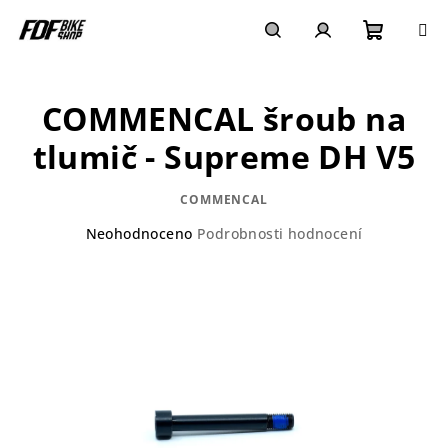
Přejít
na
obsah
Nákupn
Hledat
Přihlášení
COMMENCAL šroub na
košík
tlumič - Supreme DH V5
COMMENCAL
Průměrné
Neohodnoceno
Podrobnosti hodnocení
hodnocení
produktu
je
0,0
z
5
hvězdiček.