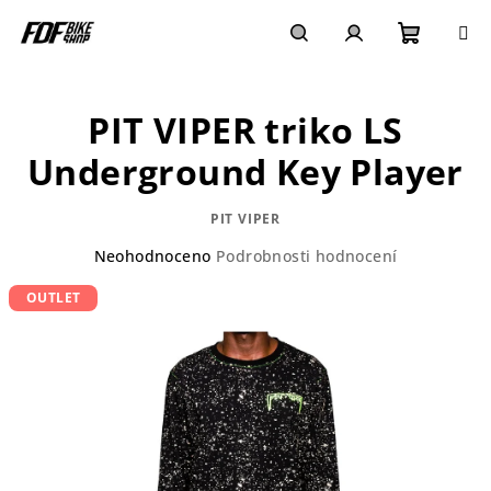
Přejít
na
obsah
Nákupn
Hledat
Přihlášení
PIT VIPER triko LS
košík
Underground Key Player
PIT VIPER
Průměrné
Neohodnoceno
Podrobnosti hodnocení
hodnocení
OUTLET
produktu
je
0,0
z
5
hvězdiček.