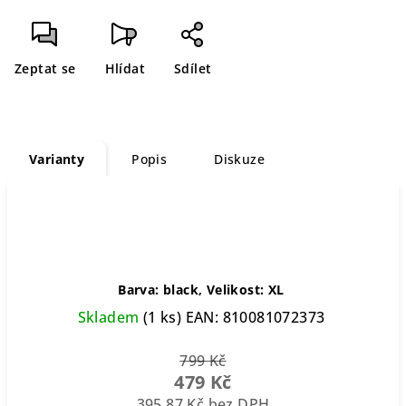
Měrná
cena:
Zeptat se
Hlídat
Sdílet
Varianty
Popis
Diskuze
Barva: black, Velikost: XL
Skladem
(1 ks)
EAN:
810081072373
799 Kč
479 Kč
395,87 Kč bez DPH