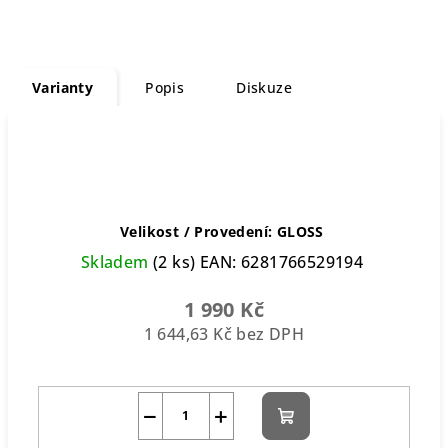
Varianty
Popis
Diskuze
Velikost / Provedení: GLOSS
Skladem
(2 ks)
EAN:
6281766529194
1 990 Kč
1 644,63 Kč bez DPH
−
+
Do
košíku