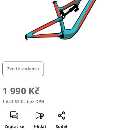
hvězdiček.
Zvolte variantu
1 990 Kč
1 644,63 Kč bez DPH
Měrná
cena:
Zeptat se
Hlídat
Sdílet