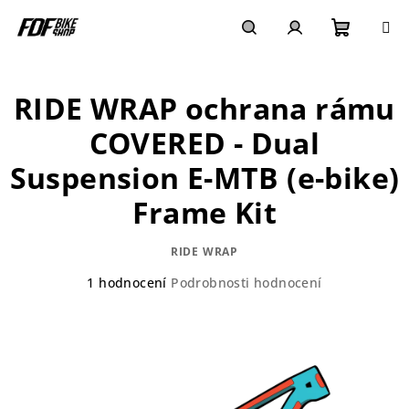
Přejít
na
obsah
Nákupn
Hledat
Přihlášení
RIDE WRAP ochrana rámu
košík
COVERED - Dual
Suspension E-MTB (e-bike)
Frame Kit
RIDE WRAP
Průměrné
1 hodnocení
Podrobnosti hodnocení
hodnocení
produktu
je
5,0
z
5