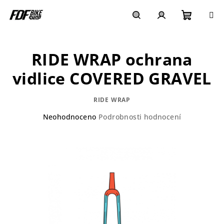
Přejít
na
obsah
Nákupn
Hledat
Přihlášení
RIDE WRAP ochrana
košík
vidlice COVERED GRAVEL
RIDE WRAP
Průměrné
Neohodnoceno
Podrobnosti hodnocení
hodnocení
produktu
je
0,0
z
5
hvězdiček.