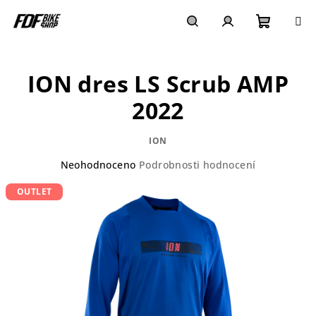
Přejít
na
obsah
Nákupn
Hledat
Přihlášení
ION dres LS Scrub AMP
košík
2022
ION
Průměrné
Neohodnoceno
Podrobnosti hodnocení
hodnocení
OUTLET
produktu
je
0,0
z
5
hvězdiček.