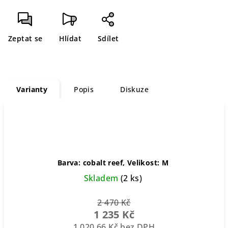
Měrná
cena:
Zeptat se
Hlídat
Sdílet
Varianty
Popis
Diskuze
Barva: cobalt reef, Velikost: M
Skladem
(2 ks)
2 470 Kč
1 235 Kč
1 020,66 Kč bez DPH