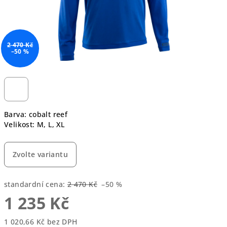
2 470 Kč
–50 %
Barva: cobalt reef
Velikost: M, L, XL
Zvolte variantu
standardní cena:
2 470 Kč
–50 %
1 235 Kč
1 020,66 Kč bez DPH