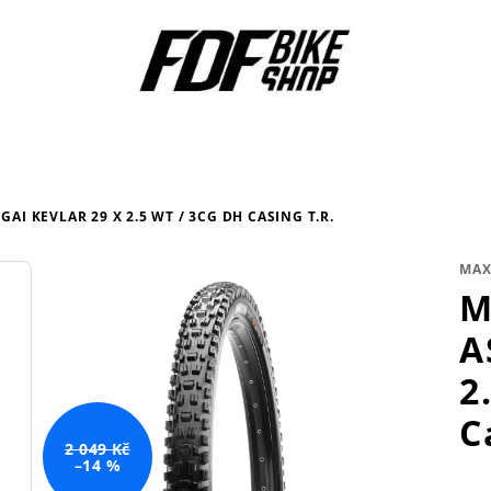
GAI KEVLAR 29 X 2.5 WT / 3CG DH CASING T.R.
MAX
M
A
2
C
2 049 Kč
–14 %