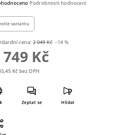
ůměrné
ohodnoceno
Podrobnosti hodnocení
nocení
duktu
volte variantu
ndardní cena:
2 049 Kč
–14 %
 749 Kč
zdiček.
45,45 Kč bez DPH
rná
a:
sk
Zeptat se
Hlídat
let