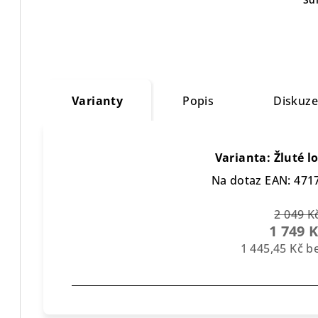
Varianty
Popis
Diskuz
Varianta: Žluté l
Na dotaz
EAN:
471
2 049 K
1 749 
1 445,45 Kč 