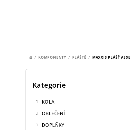
Přejít
na
obsah
/
KOMPONENTY
/
PLÁŠTĚ
/
MAXXIS PLÁŠŤ ASSE
DOMŮ
P
o
Kategorie
Přeskočit
kategorie
s
KOLA
t
OBLEČENÍ
r
DOPLŇKY
a