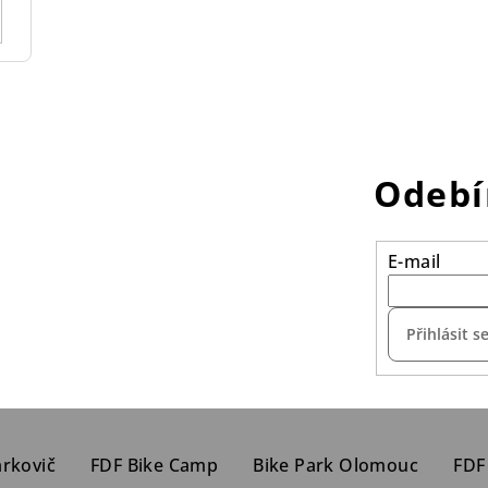
Odebí
E-mail
Přihlásit s
arkovič
FDF Bike Camp
Bike Park Olomouc
FDF