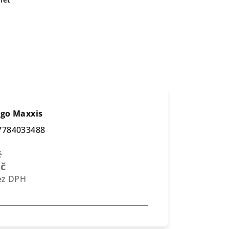
e
ogo Maxxis
7784033488
č
Kč
bez DPH