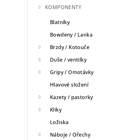
KOMPONENTY
n
n
Blatníky
í
Bowdeny / Lanka
p
Brzdy / Kotouče
a
Duše / ventilky
n
Gripy / Omotávky
e
Hlavové složení
l
Kazety / pastorky
Kliky
Ložiska
Náboje / Ořechy