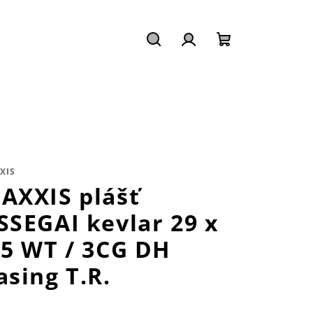
Hledat
Přihlášení
Nákupní
košík
XIS
AXXIS plášť
SSEGAI kevlar 29 x
.5 WT / 3CG DH
asing T.R.