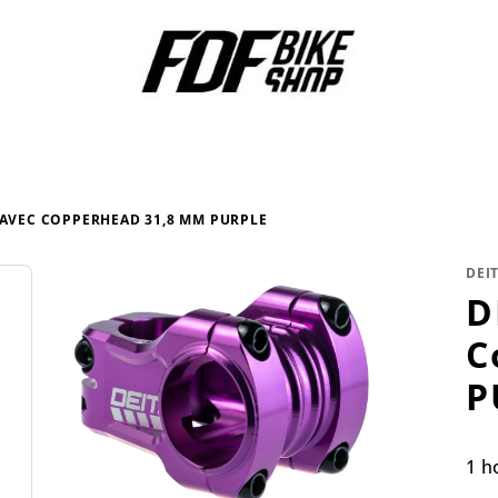
TAVEC COPPERHEAD 31,8 MM PURPLE
DEI
D
C
P
Pr
1 h
hod