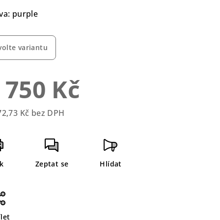
duktu
va: purple
volte variantu
zdiček.
 750 Kč
72,73 Kč bez DPH
rná
a:
sk
Zeptat se
Hlídat
let