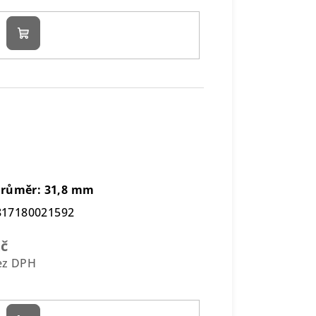
Do
košíku
 Průměr: 31,8 mm
817180021592
Kč
bez DPH