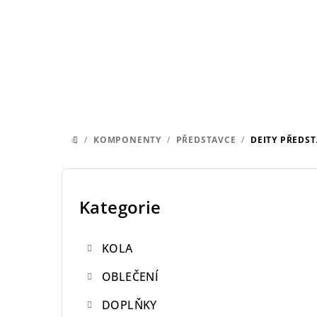
Přejít
na
obsah
/
KOMPONENTY
/
PŘEDSTAVCE
/
DEITY PŘEDS
DOMŮ
P
o
Kategorie
Přeskočit
kategorie
s
KOLA
t
OBLEČENÍ
r
DOPLŇKY
a