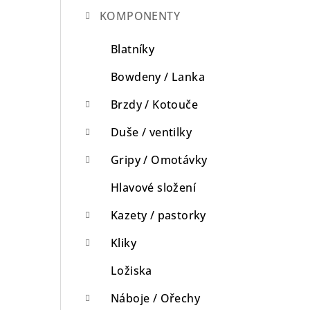
KOMPONENTY
n
n
Blatníky
í
Bowdeny / Lanka
p
Brzdy / Kotouče
a
Duše / ventilky
n
Gripy / Omotávky
e
Hlavové složení
l
Kazety / pastorky
Kliky
Ložiska
Náboje / Ořechy