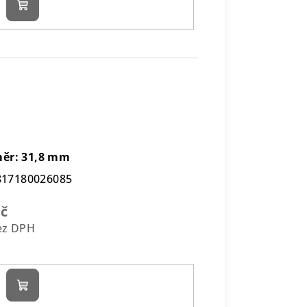
Do
košíku
měr: 31,8 mm
817180026085
Kč
bez DPH
Do
košíku