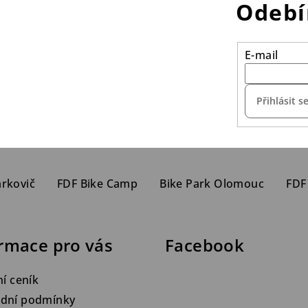
Odebí
E-mail
Přihlásit s
arkovič
FDF Bike Camp
Bike Park Olomouc
FDF
rmace pro vás
Facebook
ní ceník
dní podmínky