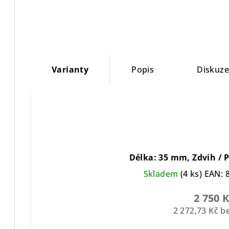
Varianty
Popis
Diskuz
Délka: 35 mm, Zdvih /
Skladem
(4 ks)
EAN:
2 750 
2 272,73 Kč 