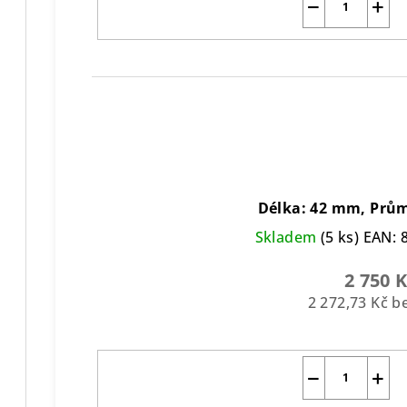
−
+
Délka: 42 mm, Prů
Skladem
(5 ks)
EAN:
2 750 
2 272,73 Kč 
−
+