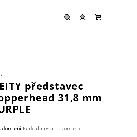
Hledat
Přihlášení
Nákupní
košík
TY
EITY představec
opperhead 31,8 mm
URPLE
ůměrné
odnocení
Podrobnosti hodnocení
nocení