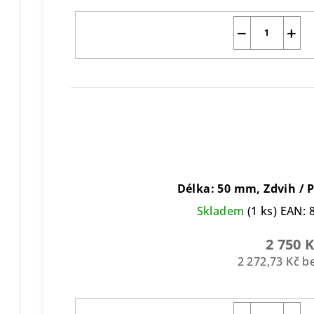
−
+
Délka: 50 mm, Zdvih /
Skladem
(1 ks)
EAN:
2 750 
2 272,73 Kč 