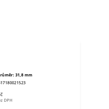
e
 Průměr: 31,8 mm
817180021523
Kč
bez DPH