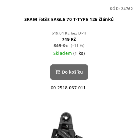
KÓD:
24762
SRAM řetěz EAGLE 70 T-TYPE 126 článků
619,01 Kč bez DPH
749 Kč
849 Kč
(–11 %)
Skladem
(1 ks)
Do košíku
00.2518.067.011