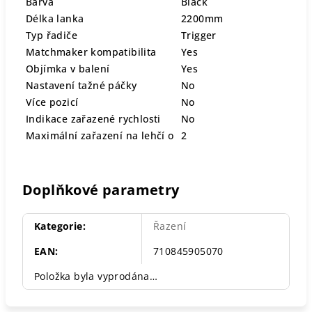
Barva
Black
Délka lanka
2200mm
Typ řadiče
Trigger
Matchmaker kompatibilita
Yes
Objímka v balení
Yes
Nastavení tažné páčky
No
Více pozicí
No
Indikace zařazené rychlosti
No
Maximální zařazení na lehčí o
2
Doplňkové parametry
Kategorie
:
Řazení
EAN
:
710845905070
Položka byla vyprodána…