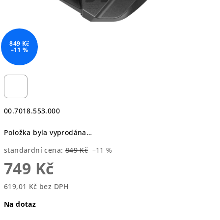
849 Kč
–11 %
00.7018.553.000
Položka byla vyprodána…
standardní cena:
849 Kč
–11 %
749 Kč
619,01 Kč bez DPH
Měrná
Na dotaz
cena: