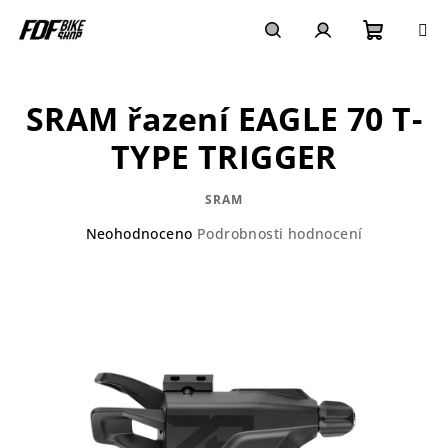
Přejít
na
obsah
Nákupn
Hledat
Přihlášení
SRAM řazení EAGLE 70 T-
košík
TYPE TRIGGER
SRAM
Průměrné
Neohodnoceno
Podrobnosti hodnocení
hodnocení
produktu
je
0,0
z
5
hvězdiček.