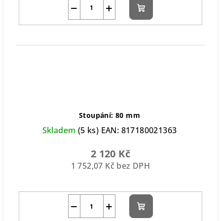
−
+
Do
košíku
Stoupání: 80 mm
Skladem
(5 ks)
EAN:
817180021363
2 120 Kč
1 752,07 Kč bez DPH
−
+
Do
košíku