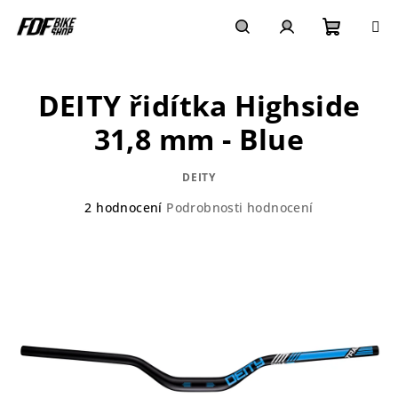
Přejít
na
obsah
Nákupn
Hledat
Přihlášení
DEITY řidítka Highside
košík
31,8 mm - Blue
DEITY
Průměrné
2 hodnocení
Podrobnosti hodnocení
hodnocení
produktu
je
5,0
z
5
hvězdiček.