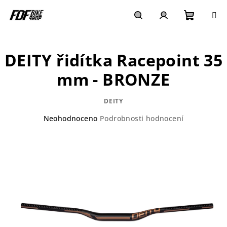
Přejít
na
obsah
Nákupn
Hledat
Přihlášení
DEITY řidítka Racepoint 35
košík
mm - BRONZE
DEITY
Průměrné
Neohodnoceno
Podrobnosti hodnocení
hodnocení
produktu
je
0,0
z
5
hvězdiček.