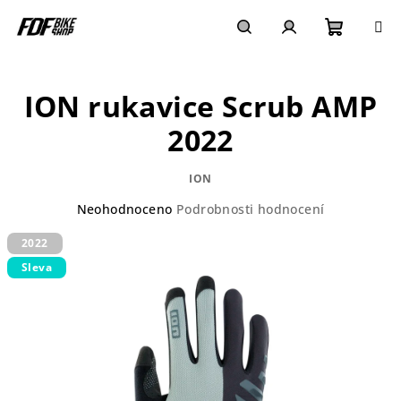
Přejít
na
obsah
Nákupn
Hledat
Přihlášení
ION rukavice Scrub AMP
košík
2022
ION
Průměrné
Neohodnoceno
Podrobnosti hodnocení
hodnocení
2022
produktu
je
Sleva
0,0
z
5
hvězdiček.