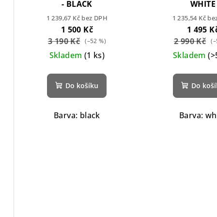
- BLACK
WHITE
1 239,67 Kč bez DPH
1 235,54 Kč b
1 500 Kč
1 495 K
3 190 Kč
2 990 Kč
(–52 %)
(–
Skladem
(1 ks)
Skladem
(>
Do košíku
Do koš
Barva: black
Barva: wh