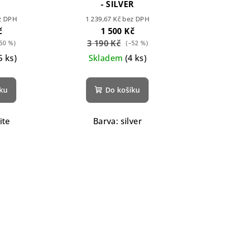
- SILVER
ez DPH
1 239,67 Kč bez DPH
č
1 500 Kč
3 190 Kč
50 %)
(–52 %)
5 ks)
Skladem
(4 ks)
íku
Do košíku
ite
Barva: silver