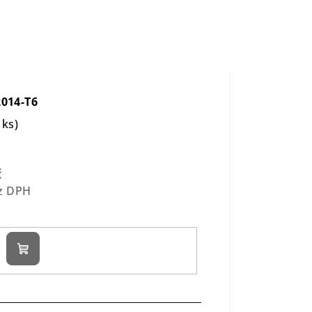
e
2014-T6
 ks)
č
ez DPH
Do
košíku