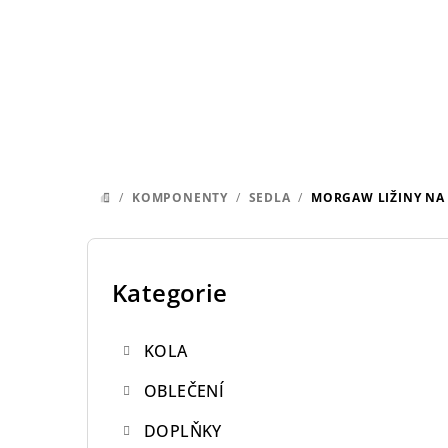
Přejít
na
obsah
/
KOMPONENTY
/
SEDLA
/
MORGAW LIŽINY NA
DOMŮ
P
o
Kategorie
Přeskočit
kategorie
s
KOLA
t
OBLEČENÍ
r
DOPLŇKY
a