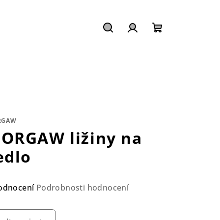
Hledat
Přihlášení
Nákupní
košík
RGAW
ORGAW ližiny na
edlo
ůměrné
odnocení
Podrobnosti hodnocení
nocení
duktu