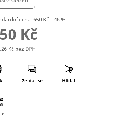
volte variantu
ndardní cena:
650 Kč
–46 %
50 Kč
zdiček.
,26 Kč bez DPH
rná
a:
sk
Zeptat se
Hlídat
let