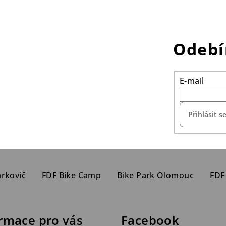
Odebí
E-mail
Přihlásit s
arkovič
FDF Bike Camp
Bike Park Olomouc
FDF
rmace pro vás
Facebook