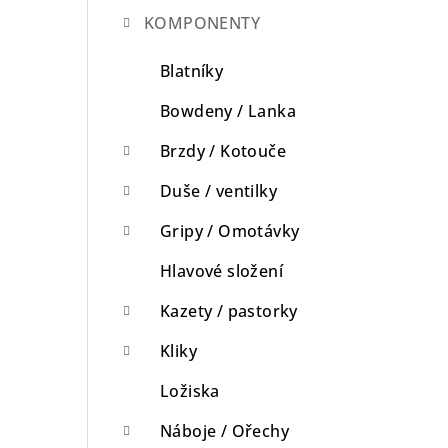
KOMPONENTY
n
n
Blatníky
í
Bowdeny / Lanka
p
Brzdy / Kotouče
a
Duše / ventilky
n
Gripy / Omotávky
e
Hlavové složení
l
Kazety / pastorky
Kliky
Ložiska
Náboje / Ořechy