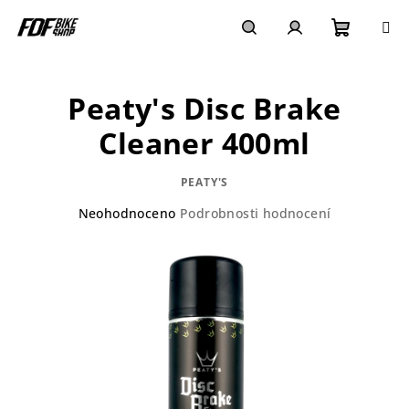
Přejít
na
obsah
Nákupn
Hledat
Přihlášení
Peaty's Disc Brake
košík
Cleaner 400ml
PEATY'S
Průměrné
Neohodnoceno
Podrobnosti hodnocení
hodnocení
produktu
je
0,0
z
5
hvězdiček.