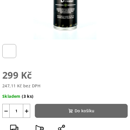
299 Kč
247,11 Kč bez DPH
Měrná
Skladem
(3 ks)
cena:
−
+
Do košíku