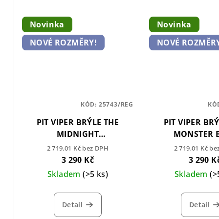
Novinka
Novinka
NOVÉ ROZMĚRY!
NOVÉ ROZMĚRY
KÓD:
25743/REG
KÓ
PIT VIPER BRÝLE THE
PIT VIPER BR
MIDNIGHT
MONSTER 
PHOTOCHROMATIC
2 719,01 Kč bez DPH
2 719,01 Kč b
3 290 Kč
3 290 K
Skladem
(>5 ks)
Skladem
(>
Detail
Detail