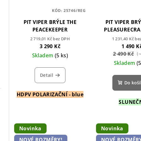
KÓD:
25746/REG
PIT VIPER BRÝLE THE
PIT VIPER BR
PEACEKEEPER
PLEASURECRA
2 719,01 Kč bez DPH
1 231,40 Kč b
3 290 Kč
1 490 K
2 490 Kč
(–
Skladem
(5 ks)
Skladem
(
Detail
Do koš
HDPV POLARIZAČNÍ - blue
SLUNEČ
Novinka
Novinka
NOVÉ ROZMĚRY!
NOVÉ ROZMĚRY