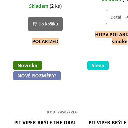
Skladem
(2 ks)
Detail
Do košíku
HDPV POLARIZ
POLARIZED
smoke
Novinka
Sleva
NOVÉ ROZMĚRY!
KÓD:
24507/REG
PIT VIPER BRÝLE THE ORAL
PIT VIPER BRÝLE