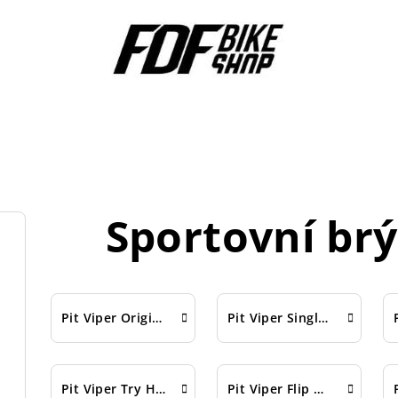
Sportovní brý
Pit Viper Original 2.0
Pit Viper Single Wide
Pit Viper Try Hard
Pit Viper Flip Offs