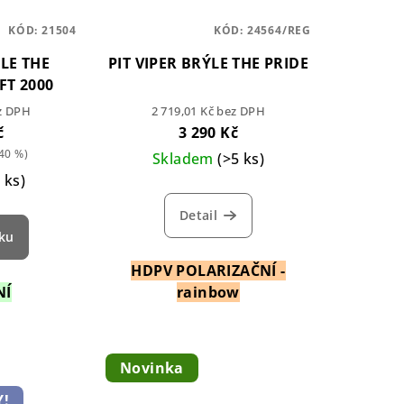
KÓD:
21504
KÓD:
24564/REG
ÝLE THE
PIT VIPER BRÝLE THE PRIDE
FT 2000
ez DPH
2 719,01 Kč bez DPH
č
3 290 Kč
40 %)
Skladem
(>5 ks)
5 ks)
Detail
íku
HDPV POLARIZAČNÍ -
NÍ
rainbow
Novinka
!