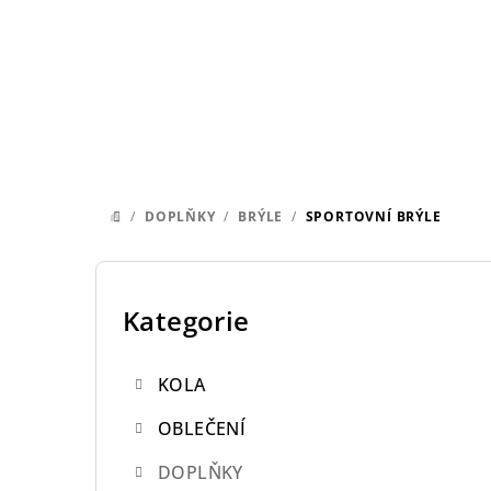
Přejít
na
obsah
/
DOPLŇKY
/
BRÝLE
/
SPORTOVNÍ BRÝLE
DOMŮ
P
o
Kategorie
Přeskočit
kategorie
s
KOLA
t
OBLEČENÍ
r
DOPLŇKY
a