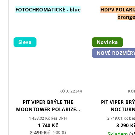
FOTOCHROMATICKÉ - blue
HDPV POLARIZ
orang
Sleva
Novinka
NOVÉ ROZMĚRY
KÓD:
22344
KÓ
PIT VIPER BRÝLE THE
PIT VIPER BR
MOONTOWER POLARIZED
NOCTUR
DOUBLE WIDE
1 438,02 Kč bez DPH
2 719,01 Kč b
1 740 Kč
3 290 K
2 490 Kč
(–30 %)
Skladem
(>