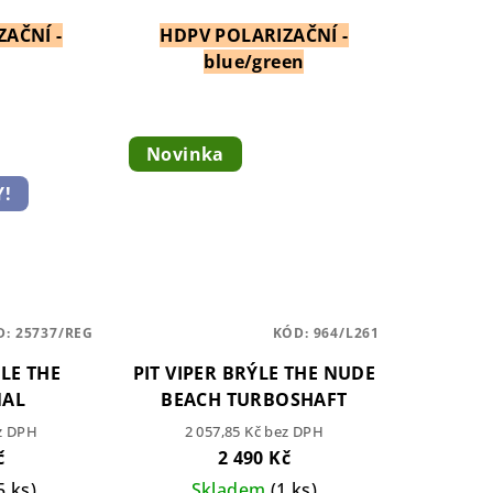
AČNÍ -
HDPV POLARIZAČNÍ -
e
blue/green
Novinka
!
D:
25737/REG
KÓD:
964/L261
ÝLE THE
PIT VIPER BRÝLE THE NUDE
NAL
BEACH TURBOSHAFT
ez DPH
2 057,85 Kč bez DPH
č
2 490 Kč
5 ks)
Skladem
(1 ks)