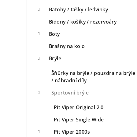
n
Batohy / tašky / ledvinky
n
Bidony / košíky / rezervoáry
í
Boty
p
Brašny na kolo
a
Brýle
n
Šňůrky na brýle / pouzdra na brýle
e
/ náhradní díly
l
Sportovní brýle
Pit Viper Original 2.0
Pit Viper Single Wide
Pit Viper 2000s