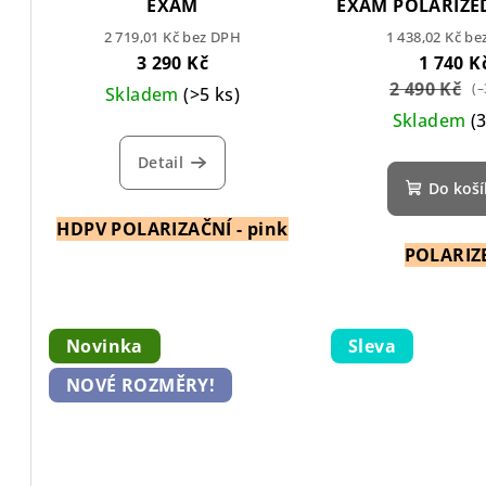
EXAM
EXAM POLARIZE
WIDE
2 719,01 Kč bez DPH
1 438,02 Kč b
3 290 Kč
1 740 K
2 490 Kč
(–
Skladem
(>5 ks)
Skladem
(
Detail
Do koš
HDPV POLARIZAČNÍ - pink
POLARIZ
Novinka
Sleva
NOVÉ ROZMĚRY!