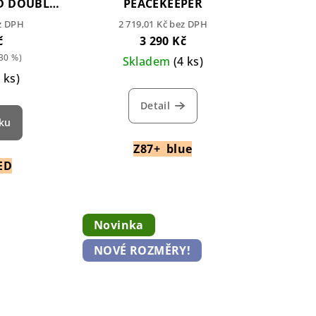
D DOUBLE
PEACEKEEPER
ez DPH
2 719,01 Kč bez DPH
č
3 290 Kč
30 %)
Skladem
(4 ks)
3 ks)
Detail
íku
Z87+ blue
ED
Novinka
NOVÉ ROZMĚRY!