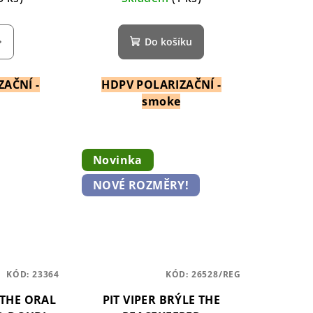
Do košíku
AČNÍ -
HDPV POLARIZAČNÍ -
smoke
Novinka
NOVÉ ROZMĚRY!
KÓD:
23364
KÓD:
26528/REG
 THE ORAL
PIT VIPER BRÝLE THE