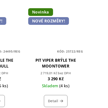
Novinka
!
NOVÉ ROZMĚRY!
D:
24495/REG
KÓD:
25722/REG
ÝLE THE
PIT VIPER BRÝLE THE
BULL
MOONTOWER
ez DPH
2 719,01 Kč bez DPH
č
3 290 Kč
5 ks)
Skladem
(4 ks)
Detail