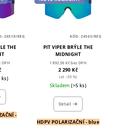
D:
26519/REG
KÓD:
24543/REG
ÝLE THE
PIT VIPER BRÝLE THE
HT
MIDNIGHT
ez DPH
1 892,56 Kč bez DPH
č
2 290 Kč
(až –30 %)
3 ks)
Skladem
(>5 ks)
Detail
AČNÍ -
HDPV POLARIZAČNÍ - blue