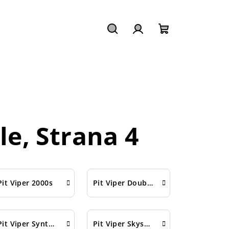
Hledat
Přihlášení
Nákupní
košík
le
, Strana 4
Pit Viper 2000s
Pit Viper Double Wide
Pit Viper Synthesizer
Pit Viper Skysurfer