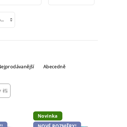
Pit Viper Turboshaft
Nejprodávanější
Abecedně
r
Novinka
!
NOVÉ ROZMĚRY!