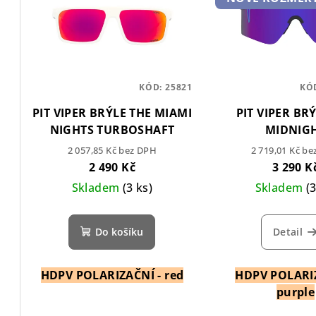
p
r
i
o
s
d
p
KÓD:
25821
KÓ
u
PIT VIPER BRÝLE THE MIAMI
PIT VIPER BR
r
k
NIGHTS TURBOSHAFT
MIDNIG
o
t
2 057,85 Kč bez DPH
2 719,01 Kč b
2 490 Kč
3 290 K
d
ů
Skladem
(3 ks)
Skladem
(
u
k
Do košíku
Detail
t
HDPV POLARIZAČNÍ - red
HDPV POLARIZ
ů
purple