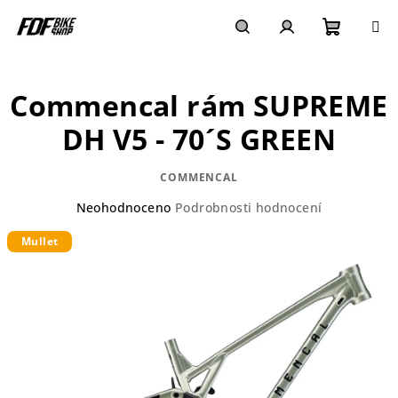
Přejít
na
obsah
Nákupn
Hledat
Přihlášení
Commencal rám SUPREME
košík
DH V5 - 70´S GREEN
COMMENCAL
Průměrné
Neohodnoceno
Podrobnosti hodnocení
hodnocení
Mullet
produktu
je
0,0
z
5
hvězdiček.