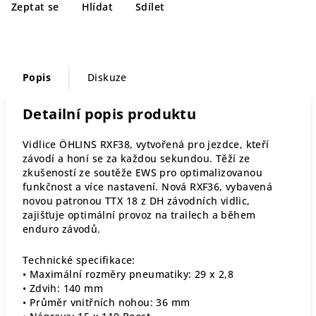
Zeptat se
Hlídat
Sdílet
Popis
Diskuze
Detailní popis produktu
Vidlice ÖHLINS RXF38, vytvořená pro jezdce, kteří
závodí a honí se za každou sekundou. Těží ze
zkušeností ze soutěže EWS pro optimalizovanou
funkčnost a více nastavení. Nová RXF36, vybavená
novou patronou TTX 18 z DH závodních vidlic,
zajišťuje optimální provoz na trailech a během
enduro závodů.
Technické specifikace:
• Maximální rozměry pneumatiky: 29 x 2,8
• Zdvih: 140 mm
• Průměr vnitřních nohou: 36 mm