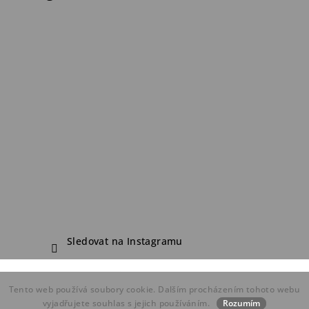
Sledovat na Instagramu
Copyright 2026
FDF Bike Shop
. Všechna práva vyhrazena.
Tento web používá soubory cookie. Dalším procházením tohoto webu
Vytvořil Shoptet
vyjadřujete souhlas s jejich používáním.
Rozumím