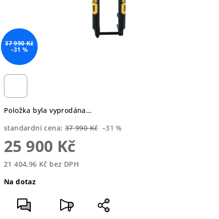
37 990 Kč
–31 %
Položka byla vyprodána…
standardní cena:
37 990 Kč
–31 %
25 900 Kč
21 404,96 Kč bez DPH
Měrná
Na dotaz
cena: