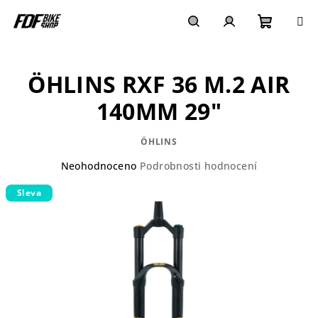
Přejít
na
obsah
Nákupn
Hledat
Přihlášení
ÖHLINS RXF 36 M.2 AIR
košík
140MM 29"
ÖHLINS
Průměrné
Neohodnoceno
Podrobnosti hodnocení
hodnocení
Sleva
produktu
je
0,0
z
5
hvězdiček.