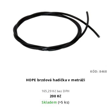
r
p
o
i
d
s
u
p
k
r
t
o
ů
d
u
k
t
KÓD:
8468
ů
HOPE brzdová hadička v metráži
165,29 Kč bez DPH
200 Kč
Skladem
(>5 ks)