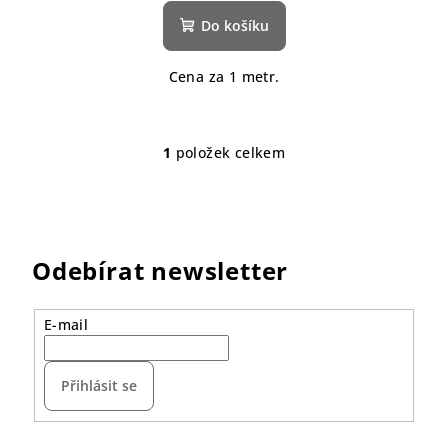
Do košíku
Cena za 1 metr.
1
položek celkem
O
v
l
á
d
Odebírat newsletter
a
c
í
E-mail
p
r
Přihlásit se
v
k
y