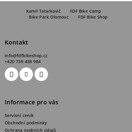
Z
v
ý
á
Kamil Tatarkovič
FDF Bike Camp
p
Bike Park Olomouc
FDF Bike Shop
p
i
a
s
t
u
Kontakt
í
info
@
fdfbikeshop.cz
+420 739 438 984
Informace pro vás
Servisní ceník
Obchodní podmínky
Ochrana osobních údajů