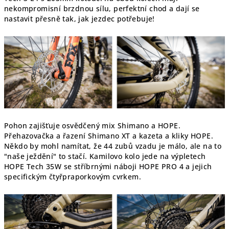
nekompromisní brzdnou sílu, perfektní chod a dají se
nastavit přesně tak, jak jezdec potřebuje!
Pohon zajišťuje osvědčený mix Shimano a HOPE.
Přehazovačka a řazení Shimano XT a kazeta a kliky HOPE.
Někdo by mohl namítat, že 44 zubů vzadu je málo, ale na to
"naše ježdění" to stačí. Kamilovo kolo jede na výpletech
HOPE Tech 35W se stříbrnými náboji HOPE PRO 4 a jejich
specifickým čtyřpraporkovým cvrkem.