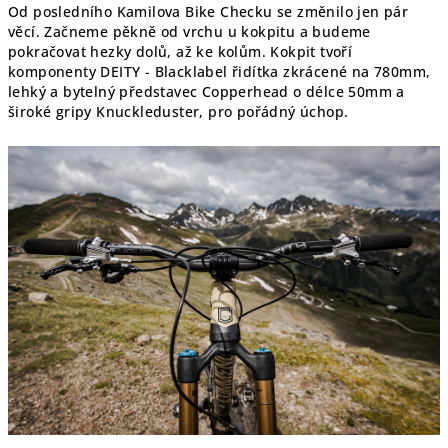
Od posledního Kamilova Bike Checku se změnilo jen pár
věcí. Začneme pěkně od vrchu u kokpitu a budeme
pokračovat hezky dolů, až ke kolům. Kokpit tvoří
komponenty DEITY - Blacklabel řidítka zkrácené na 780mm,
lehký a bytelný představec Copperhead o délce 50mm a
široké gripy Knuckleduster, pro pořádný úchop.