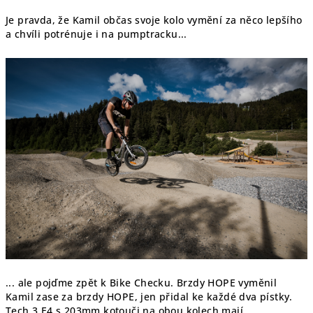
Je pravda, že Kamil občas svoje kolo vymění za něco lepšího
a chvíli potrénuje i na pumptracku...
... ale pojďme zpět k Bike Checku. Brzdy HOPE vyměnil
Kamil zase za brzdy HOPE, jen přidal ke každé dva pístky.
Tech 3 E4 s 203mm kotouči na obou kolech mají