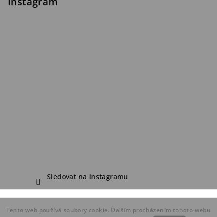
Instagram
Sledovat na Instagramu
Copyright 2026
FDF Bike Shop
. Všechna práva vyhrazena.
Tento web používá soubory cookie. Dalším procházením tohoto webu