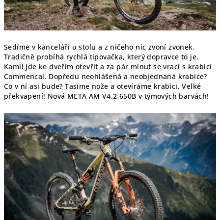
Sedíme v kanceláři u stolu a z ničeho nic zvoní zvonek.
Tradičně probíhá rychlá tipovačka, který dopravce to je.
Kamil jde ke dveřím otevřít a za pár minut se vrací s krabicí
Commencal. Dopředu neohlášená a neobjednaná krabice?
Co v ní asi bude? Tasíme nože a otevíráme krabici. Velké
překvapení! Nová META AM V4.2 650B v týmových barvách!