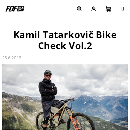
Přejít
na
obsah
Nákupn
Hledat
Přihlášení
Kamil Tatarkovič Bike
košík
Check Vol.2
28.6.2018