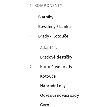
KOMPONENTY
n
n
Blatníky
í
Bowdeny / Lanka
p
Brzdy / Kotouče
a
Adaptéry
n
Brzdové destičky
e
Kotoučové brzdy
l
Kotouče
Náhradní díly
Odvzdušňovací sady
Gyro