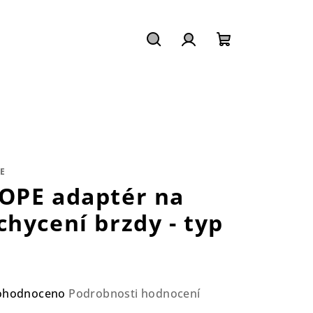
Hledat
Přihlášení
Nákupní
košík
E
OPE adaptér na
chycení brzdy - typ
M
ůměrné
ohodnoceno
Podrobnosti hodnocení
nocení