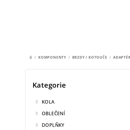
Přejít
na
obsah
/
KOMPONENTY
/
BRZDY / KOTOUČE
/
ADAPTÉ
DOMŮ
P
o
Kategorie
Přeskočit
kategorie
s
KOLA
t
OBLEČENÍ
r
DOPLŇKY
a