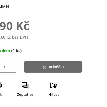
duktu
MMN
90 Kč
zdiček.
,60 Kč bez DPH
rná
a:
ladem
(1 ks)
+
Do košíku
sk
Zeptat se
Hlídat