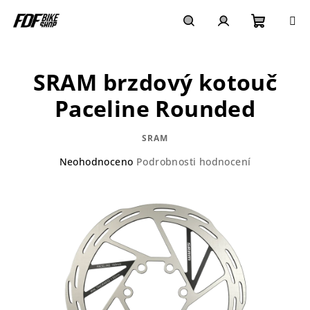
Přejít
na
obsah
Nákupn
Hledat
Přihlášení
SRAM brzdový kotouč
košík
Paceline Rounded
SRAM
Průměrné
Neohodnoceno
Podrobnosti hodnocení
hodnocení
produktu
je
0,0
z
5
hvězdiček.