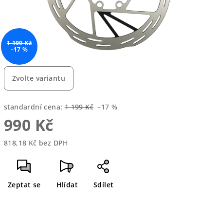
1 199 Kč
–17 %
Zvolte variantu
standardní cena:
1 199 Kč
–17 %
990 Kč
818,18 Kč bez DPH
Měrná
cena:
Zeptat se
Hlídat
Sdílet