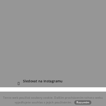
Sledovat na Instagramu
Copyright 2026
FDF Bike Shop
. Všechna práva vyhrazena.
Tento web používá soubory cookie. Dalším procházením tohoto webu
Vytvořil Shoptet
vyjadřujete souhlas s jejich používáním.
Rozumím