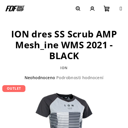
Přejít
na
obsah
Nákupn
Hledat
Přihlášení
ION dres SS Scrub AMP
košík
Mesh_ine WMS 2021 -
BLACK
ION
Průměrné
Neohodnoceno
Podrobnosti hodnocení
hodnocení
OUTLET
produktu
je
0,0
z
5
hvězdiček.