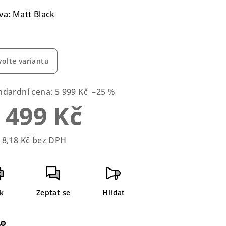
duktu
va: Matt Black
volte variantu
zdiček.
ndardní cena:
5 999 Kč
–25 %
 499 Kč
18,18 Kč bez DPH
rná
a:
sk
Zeptat se
Hlídat