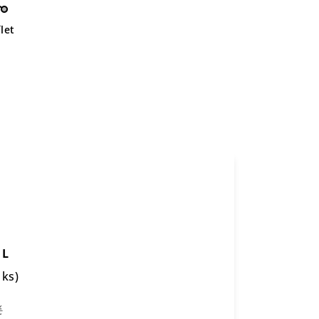
let
e
 L
 ks)
č