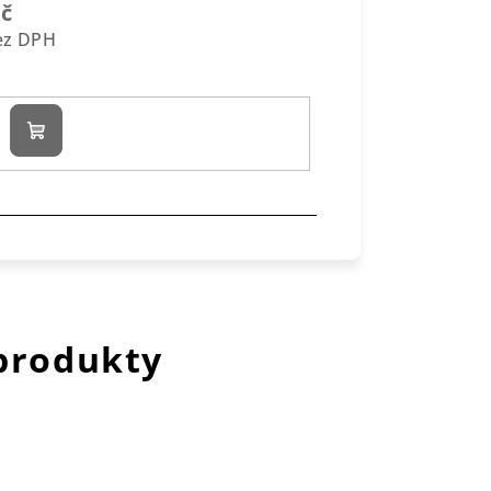
Kč
bez DPH
Do
košíku
 produkty