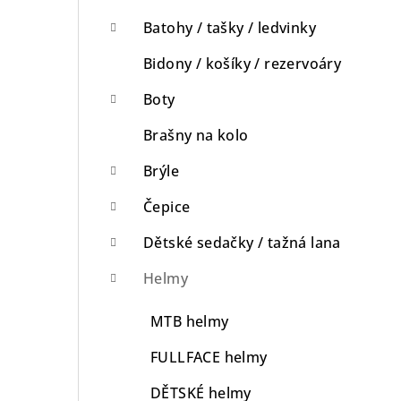
n
Batohy / tašky / ledvinky
n
Bidony / košíky / rezervoáry
í
Boty
p
Brašny na kolo
a
Brýle
n
Čepice
e
Dětské sedačky / tažná lana
l
Helmy
MTB helmy
FULLFACE helmy
DĚTSKÉ helmy