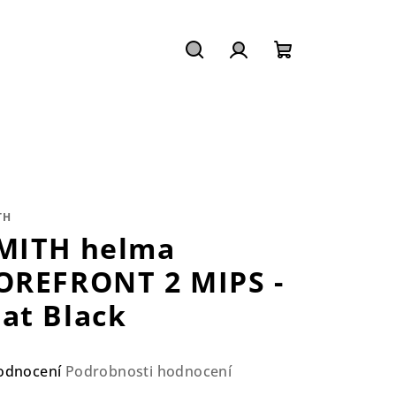
Hledat
Přihlášení
Nákupní
košík
TH
MITH helma
OREFRONT 2 MIPS -
at Black
ůměrné
odnocení
Podrobnosti hodnocení
nocení