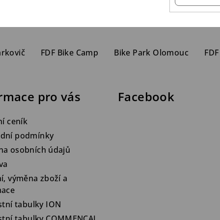
arkovič
FDF Bike Camp
Bike Park Olomouc
FDF
rmace pro vás
Facebook
ní ceník
dní podmínky
na osobních údajů
va
í, výměna zboží a
mace
stní tabulky ION
ostní tabulky COMMENCAL