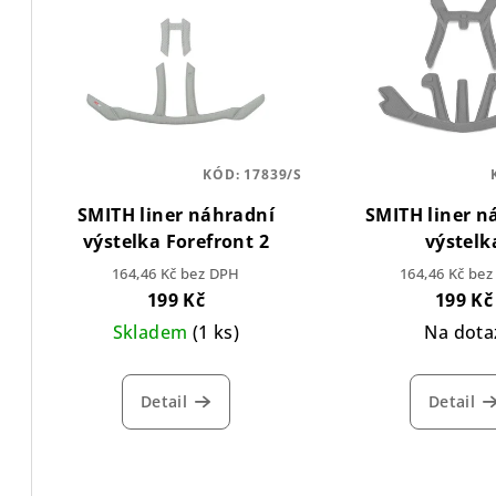
KÓD:
17839/S
SMITH liner náhradní
SMITH liner n
výstelka Forefront 2
výstelk
Engag/Convoy/Si
164,46 Kč bez DPH
164,46 Kč be
199 Kč
199 Kč
Skladem
(1 ks)
Na dota
Detail
Detail