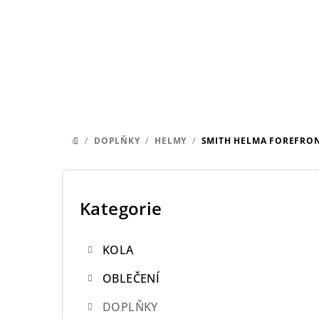
Přejít
na
obsah
/
DOPLŇKY
/
HELMY
/
SMITH HELMA FOREFRONT
DOMŮ
P
o
Kategorie
Přeskočit
kategorie
s
KOLA
t
OBLEČENÍ
r
DOPLŇKY
a