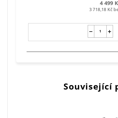
4 499 
3 718,18 Kč 
−
+
Související