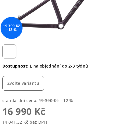
19 390 Kč
–12 %
Dostupnost:
L
na objednání do 2-3 týdnů
Zvolte variantu
standardní cena:
19 390 Kč
–12 %
16 990 Kč
14 041,32 Kč bez DPH
Měrná