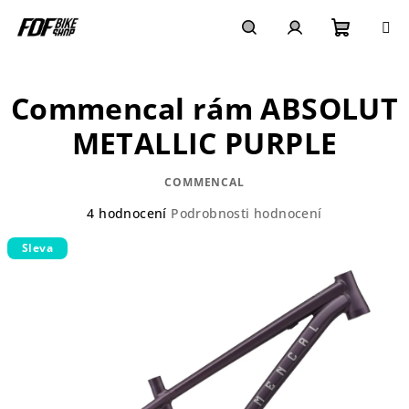
Přejít
na
obsah
Nákupn
Hledat
Přihlášení
Commencal rám ABSOLUT
košík
METALLIC PURPLE
COMMENCAL
Průměrné
4 hodnocení
Podrobnosti hodnocení
hodnocení
Sleva
produktu
je
4,8
z
5
hvězdiček.