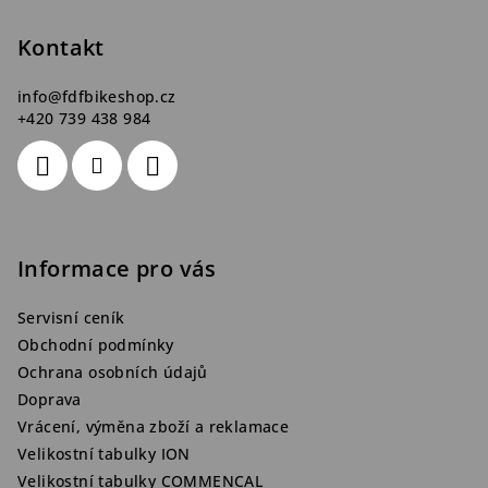
a
t
Kontakt
í
info
@
fdfbikeshop.cz
+420 739 438 984
Informace pro vás
Servisní ceník
Obchodní podmínky
Ochrana osobních údajů
Doprava
Vrácení, výměna zboží a reklamace
Velikostní tabulky ION
Velikostní tabulky COMMENCAL