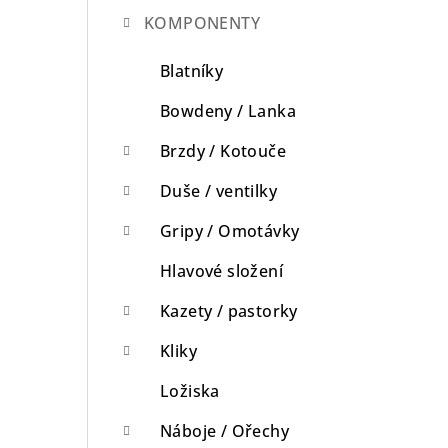
KOMPONENTY
n
n
Blatníky
í
Bowdeny / Lanka
p
Brzdy / Kotouče
a
Duše / ventilky
n
Gripy / Omotávky
e
Hlavové složení
l
Kazety / pastorky
Kliky
Ložiska
Náboje / Ořechy