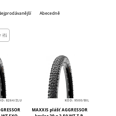
Nejprodávanější
Abecedně
r
ÓD:
8264/ZLU
KÓD:
9500/BIL
AGGRESSOR
MAXXIS plášť AGGRESSOR