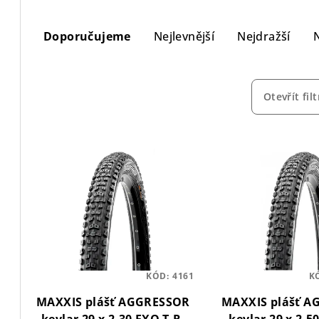
Ř
Doporučujeme
Nejlevnější
Nejdražší
a
z
e
Otevřít filt
n
V
í
ý
p
p
r
i
o
s
d
p
KÓD:
4161
K
u
MAXXIS plášť AGGRESSOR
MAXXIS plášť 
r
k