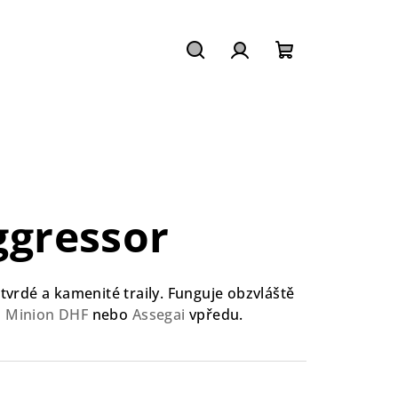
Hledat
Přihlášení
Nákupní
košík
gressor
tvrdé a kamenité traily. Funguje obzvláště
s
Minion DHF
nebo
Assegai
vpředu.