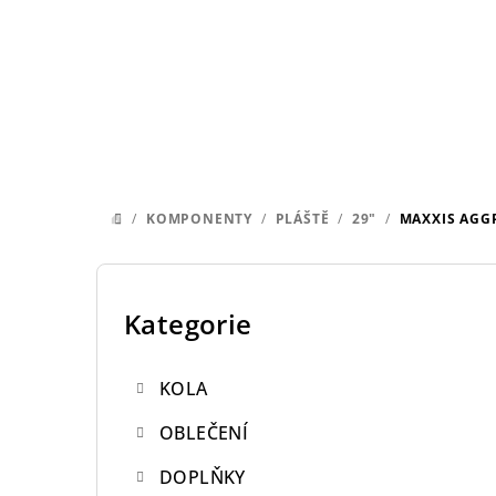
Přejít
na
obsah
/
KOMPONENTY
/
PLÁŠTĚ
/
29"
/
MAXXIS AGG
DOMŮ
P
o
Kategorie
Přeskočit
kategorie
s
KOLA
t
OBLEČENÍ
r
DOPLŇKY
a