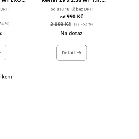
50 WT EXO
kevlar 29 x 2.50 WT T.R.
Double Down
z DPH
od 818,18 Kč bez DPH
990 Kč
od
2 099 Kč
34 %)
(až –52 %)
z
Na dotaz
Detail
elkem