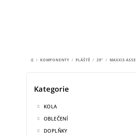
Přejít
na
obsah
/
KOMPONENTY
/
PLÁŠTĚ
/
29"
/
MAXXIS ASSE
DOMŮ
P
o
Kategorie
Přeskočit
kategorie
s
KOLA
t
OBLEČENÍ
r
DOPLŇKY
a