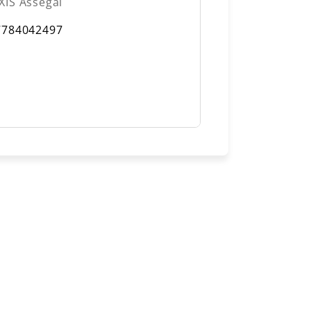
IS Assegai
7784042497