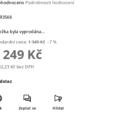
ůměrné
ohodnoceno
Podrobnosti hodnocení
nocení
duktu
93566
ožka byla vyprodána…
ndardní cena:
1 349 Kč
–7 %
zdiček.
 249 Kč
32,23 Kč bez DPH
rná
a:
dotaz
sk
Zeptat se
Hlídat