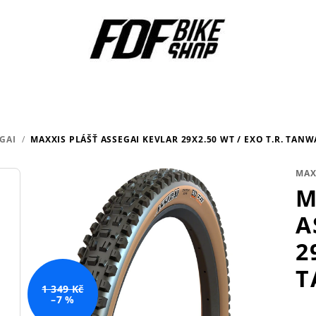
GAI
/
MAXXIS PLÁŠŤ ASSEGAI KEVLAR 29X2.50 WT / EXO T.R. TANW
MAX
M
A
2
T
1 349 Kč
–7 %