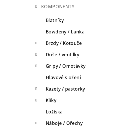
KOMPONENTY
n
n
Blatníky
í
Bowdeny / Lanka
p
Brzdy / Kotouče
a
Duše / ventilky
n
Gripy / Omotávky
e
Hlavové složení
l
Kazety / pastorky
Kliky
Ložiska
Náboje / Ořechy