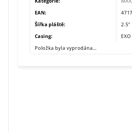
Kategorie
:
MAXX
EAN
:
471
Šířka pláště
:
2.5"
Casing
:
EXO
Položka byla vyprodána…