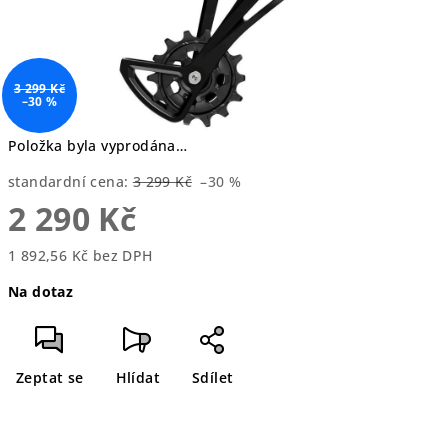
3 299 Kč
–30 %
Položka byla vyprodána…
standardní cena:
3 299 Kč
–30 %
2 290 Kč
1 892,56 Kč bez DPH
Měrná
Na dotaz
cena:
Zeptat se
Hlídat
Sdílet