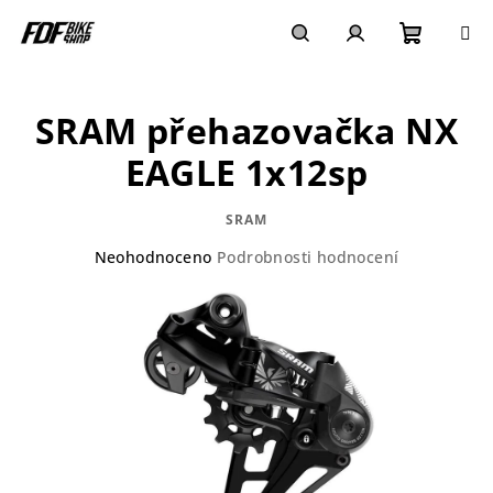
Přejít
na
obsah
Nákupn
Hledat
Přihlášení
SRAM přehazovačka NX
košík
EAGLE 1x12sp
SRAM
Průměrné
Neohodnoceno
Podrobnosti hodnocení
hodnocení
produktu
je
0,0
z
5
hvězdiček.