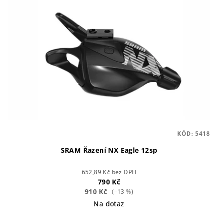
KÓD:
5418
SRAM Řazení NX Eagle 12sp
652,89 Kč bez DPH
790 Kč
910 Kč
(–13 %)
Na dotaz