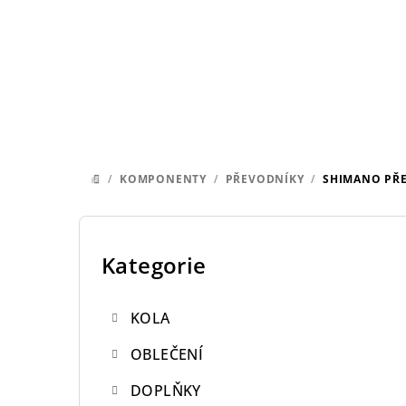
Přejít
na
obsah
/
KOMPONENTY
/
PŘEVODNÍKY
/
SHIMANO PŘE
DOMŮ
P
o
Kategorie
Přeskočit
kategorie
s
KOLA
t
OBLEČENÍ
r
DOPLŇKY
a