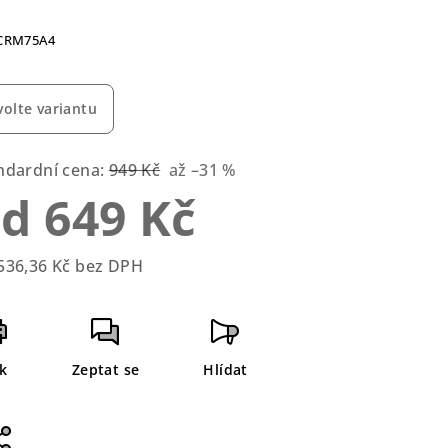
CRM75A4
zdiček.
volte variantu
ndardní cena:
949 Kč
až –31 %
od
649 Kč
536,36 Kč
bez DPH
rná
a:
sk
Zeptat se
Hlídat