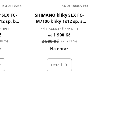
KÓD:
10244
KÓD:
15807/165
 SLX FC-
SHIMANO kliky SLX FC-
12 sp. bez
M7100 kliky 1x12 sp. s
170 mm
převodníkem 32z -
ez DPH
od 1 644,63 Kč bez DPH
Montážní balení
č
1 990 Kč
od
2 890 Kč
10 %)
(až –31 %)
z
Na dotaz
Detail