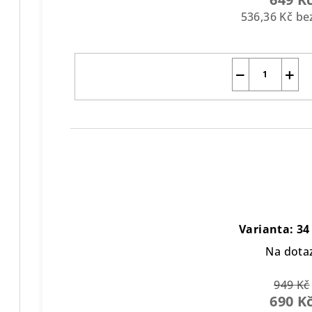
536,36 Kč b
−
+
Varianta: 34
Na dota
949 Kč
690 K