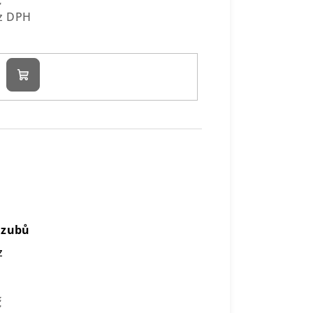
ez DPH
Do
košíku
 zubů
z
č