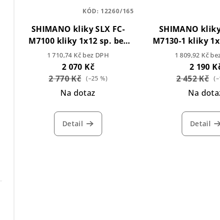
KÓD:
12260/165
SHIMANO kliky SLX FC-
SHIMANO kliky
M7100 kliky 1x12 sp. bez
M7130-1 kliky 1x
převodníku
převodníku, 
1 710,74 Kč bez DPH
1 809,92 Kč b
2 070 Kč
2 190 K
2 770 Kč
2 452 Kč
(–25 %)
(–
Na dotaz
Na dota
Detail
Detail