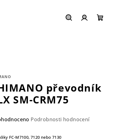
Hledat
Přihlášení
Nákupní
košík
MANO
HIMANO převodník
LX SM-CRM75
ůměrné
ohodnoceno
Podrobnosti hodnocení
nocení
duktu
kliky FC-M7100, 7120 nebo 7130