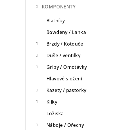
KOMPONENTY
n
n
Blatníky
í
Bowdeny / Lanka
p
Brzdy / Kotouče
a
Duše / ventilky
n
Gripy / Omotávky
e
Hlavové složení
l
Kazety / pastorky
Kliky
Ložiska
Náboje / Ořechy