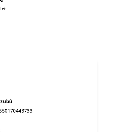
let
e
 zubů
550170443733
č