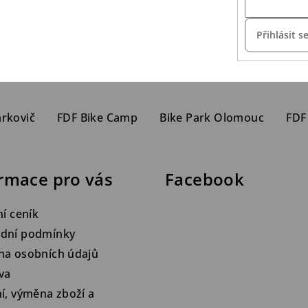
Přihlásit s
arkovič
FDF Bike Camp
Bike Park Olomouc
FDF
rmace pro vás
Facebook
ní ceník
dní podmínky
na osobních údajů
va
í, výměna zboží a